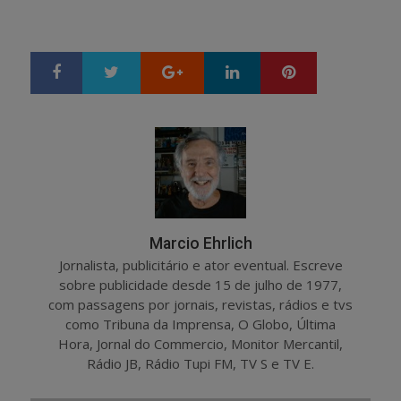
Google+
LinkedIn
Pinterest
S
T
h
w
a
e
r
e
e
t
Marcio Ehrlich
Jornalista, publicitário e ator eventual. Escreve
sobre publicidade desde 15 de julho de 1977,
com passagens por jornais, revistas, rádios e tvs
como Tribuna da Imprensa, O Globo, Última
Hora, Jornal do Commercio, Monitor Mercantil,
Rádio JB, Rádio Tupi FM, TV S e TV E.