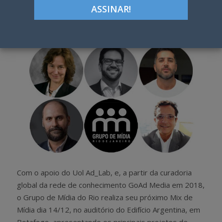
Google+
LinkedIn
Pinterest
S
T
h
w
a
e
r
e
e
t
Com o apoio do Uol Ad_Lab, e, a partir da curadoria
global da rede de conhecimento GoAd Media em 2018,
o Grupo de Mídia do Rio realiza seu próximo Mix de
Mídia dia 14/12, no auditório do Edifício Argentina, em