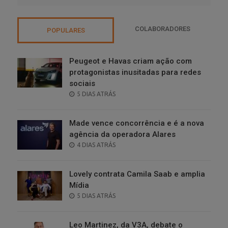
COLABORADORES
POPULARES
Peugeot e Havas criam ação com
protagonistas inusitadas para redes
sociais
POSTED
5 DIAS ATRÁS
ON
Made vence concorrência e é a nova
agência da operadora Alares
POSTED
4 DIAS ATRÁS
ON
Lovely contrata Camila Saab e amplia
Mídia
POSTED
5 DIAS ATRÁS
ON
Leo Martinez, da V3A, debate o