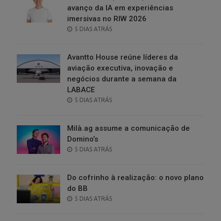
avanço da IA em experiências
imersivas no RIW 2026
POSTED
5 DIAS ATRÁS
ON
Avantto House reúne líderes da
aviação executiva, inovação e
negócios durante a semana da
LABACE
POSTED
5 DIAS ATRÁS
ON
Milà.ag assume a comunicação de
Domino’s
POSTED
5 DIAS ATRÁS
ON
Do cofrinho à realização: o novo plano
do BB
POSTED
5 DIAS ATRÁS
ON