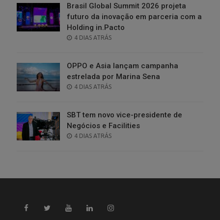
Brasil Global Summit 2026 projeta
futuro da inovação em parceria com a
Holding in.Pacto
POSTED
4 DIAS ATRÁS
ON
OPPO e Asia lançam campanha
estrelada por Marina Sena
POSTED
4 DIAS ATRÁS
ON
SBT tem novo vice-presidente de
Negócios e Facilities
POSTED
4 DIAS ATRÁS
ON