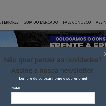
NTERIORES
GUIA DO MERCADO
FALE CONOSCO
ASSI
Não quer perder as novidades?
Assine a nossa newsletter.
Lembre de colocar nome e sobrenome!
A NOVA MARCA COM FILME DA WMCCANN RIO
NOME
ova marca com filme da