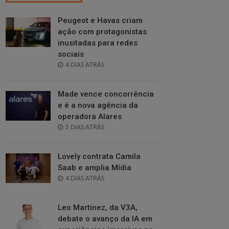
Peugeot e Havas criam
ação com protagonistas
inusitadas para redes
sociais
POSTED
4 DIAS ATRÁS
ON
Made vence concorrência
e é a nova agência da
operadora Alares
POSTED
3 DIAS ATRÁS
ON
Lovely contrata Camila
Saab e amplia Mídia
POSTED
4 DIAS ATRÁS
ON
Leo Martinez, da V3A,
debate o avanço da IA em