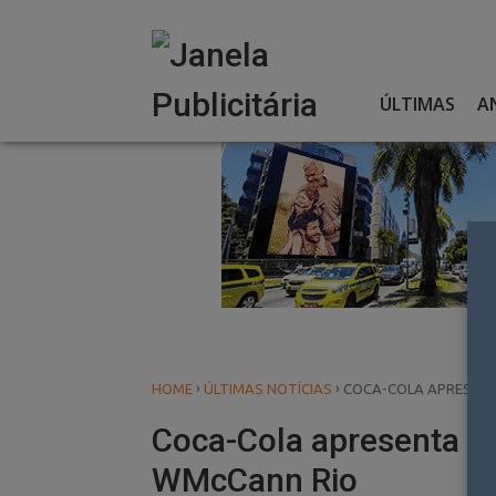
Skip
to
content
ÚLTIMAS
A
›
›
HOME
ÚLTIMAS NOTÍCIAS
COCA-COLA APRESENT
Coca-Cola apresenta n
WMcCann Rio