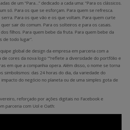
as de um “Para…” dedicado a cada uma: “Para os clássicos.
a um só. Para os que se esforçam. Para quem se refresca.
serra. Para os que vão e os que voltam. Para quem curte
uer sair do comum. Para os solteiros e para os casais.
o dos filhos. Para quem bebe da fruta. Para quem bebe da
s de todo lugar”.
equipe global de design da empresa em parceria com a
 de cores da nova logo “”reflete a diversidade do portfólio e
uras em que a companhia opera. Além disso, o nome se torna
sos simbolismos: das 24 horas do dia, da variedade do
o impacto do negócio no planeta ou de uma simples gota de
evereiro, reforçado por ações digitais no Facebook e
m parceria com Uol e Oath: