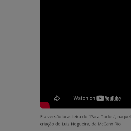
E a versão brasileira do “Para Todos”, naqu
criação de Luiz Nogueira, da McCann Rio.