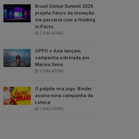
Brasil Global Summit 2026
projeta futuro da inovação
em parceria com a Holding
in.Pacto
POSTED
3 DIAS ATRÁS
ON
OPPO e Asia lançam
campanha estrelada por
Marina Sena
POSTED
3 DIAS ATRÁS
ON
O palpite vira jogo: Binder
assina nova campanha da
Loteca
POSTED
3 DIAS ATRÁS
ON