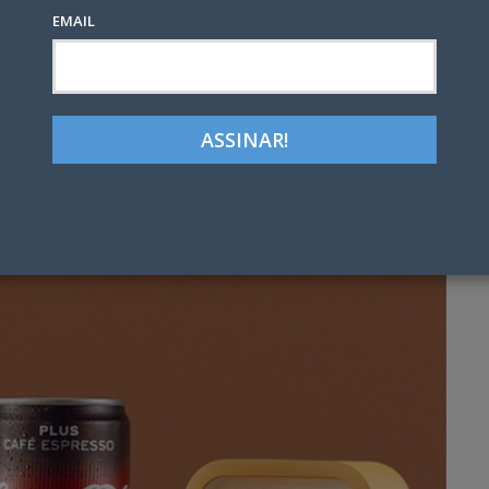
EMAIL
Google+
LinkedIn
Pinterest
tter