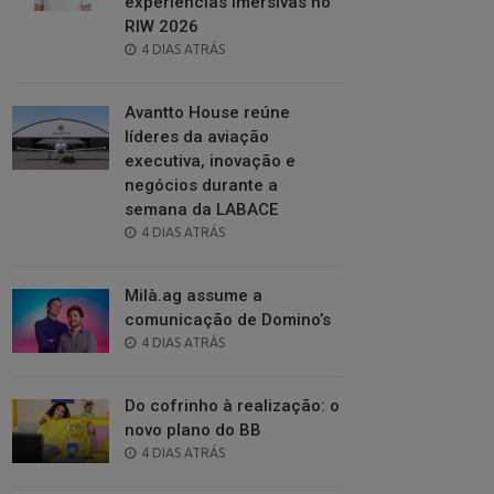
experiências imersivas no
RIW 2026
POSTED
4 DIAS ATRÁS
ON
Avantto House reúne
líderes da aviação
executiva, inovação e
negócios durante a
semana da LABACE
POSTED
4 DIAS ATRÁS
ON
Milà.ag assume a
comunicação de Domino’s
POSTED
4 DIAS ATRÁS
ON
Do cofrinho à realização: o
novo plano do BB
POSTED
4 DIAS ATRÁS
ON