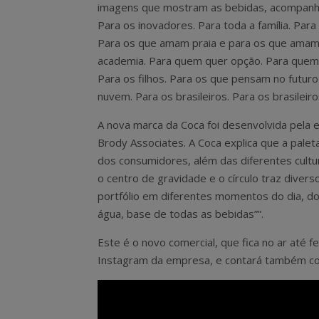
imagens que mostram as bebidas, acompanhad
Para os inovadores. Para toda a família. Par
Para os que amam praia e para os que amam 
academia. Para quem quer opção. Para quem q
Para os filhos. Para os que pensam no futur
nuvem. Para os brasileiros. Para os brasileiro
A nova marca da Coca foi desenvolvida pela 
Brody Associates. A Coca explica que a paleta
dos consumidores, além das diferentes cult
o centro de gravidade e o círculo traz diver
portfólio em diferentes momentos do dia, d
água, base de todas as bebidas””.
Este é o novo comercial, que fica no ar até f
Instagram da empresa, e contará também co