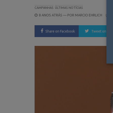
CAMPANHAS
ÚLTIMAS NOTÍCIAS
POSTED
8 ANOS ATRÁS
— POR
MARCIO EHRLICH
0
ON
Share
on Facebook
Tweet
on Twi