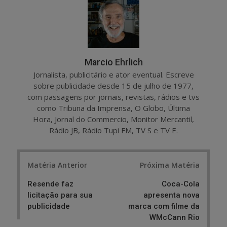
e
t
Marcio Ehrlich
Jornalista, publicitário e ator eventual. Escreve
sobre publicidade desde 15 de julho de 1977,
com passagens por jornais, revistas, rádios e tvs
como Tribuna da Imprensa, O Globo, Última
Hora, Jornal do Commercio, Monitor Mercantil,
Rádio JB, Rádio Tupi FM, TV S e TV E.
Post
Matéria Anterior
Próxima Matéria
navigation
Resende faz
Coca-Cola
licitação para sua
apresenta nova
publicidade
marca com filme da
WMcCann Rio