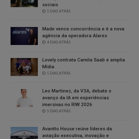
sociais
POSTED
5 DIAS ATRÁS
ON
Made vence concorrência e é a nova
agência da operadora Alares
POSTED
4 DIAS ATRÁS
ON
Lovely contrata Camila Saab e amplia
Mídia
POSTED
5 DIAS ATRÁS
ON
Leo Martinez, da V3A, debate o
avanço da IA em experiências
imersivas no RIW 2026
POSTED
5 DIAS ATRÁS
ON
Avantto House reúne líderes da
aviação executiva, inovação e