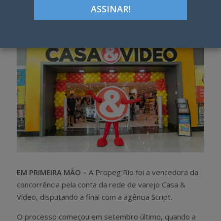
h
w
a
e
r
e
e
t
EM PRIMEIRA MÃO –
A Propeg Rio foi a vencedora da
concorrência pela conta da rede de varejo Casa &
Vídeo, disputando a final com a agência Script.
O processo começou em setembro último, quando a