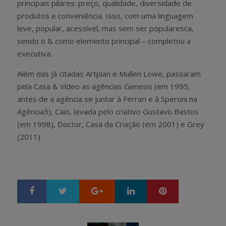
principais pilares: preço, qualidade, diversidade de
produtos e conveniência. Isso, com uma linguagem
leve, popular, acessível, mas sem ser popularesca,
sendo o & como elemento principal – completou a
executiva.
Além das já citadas Artplan e Mullen Lowe, passaram
pela Casa & Vídeo as agências Genesis (em 1995,
antes de a agência se juntar à Ferrari e à Speroni na
Agência3), Caio, levada pelo criativo Gustavo Bastos
(em 1998), Doctor, Casa da Criação (em 2001) e Grey
(2011).
Google+
LinkedIn
Pinterest
S
T
h
w
a
e
r
e