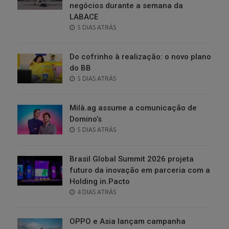
negócios durante a semana da
LABACE
POSTED
5 DIAS ATRÁS
ON
Do cofrinho à realização: o novo plano
do BB
POSTED
5 DIAS ATRÁS
ON
Milà.ag assume a comunicação de
Domino’s
POSTED
5 DIAS ATRÁS
ON
Brasil Global Summit 2026 projeta
futuro da inovação em parceria com a
Holding in.Pacto
POSTED
4 DIAS ATRÁS
ON
OPPO e Asia lançam campanha