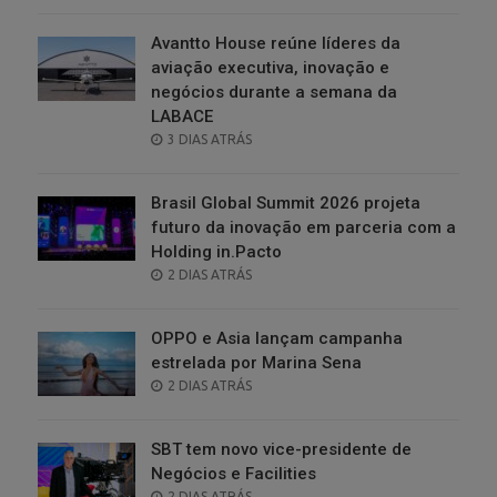
ON
Avantto House reúne líderes da
aviação executiva, inovação e
negócios durante a semana da
LABACE
POSTED
3 DIAS ATRÁS
ON
Brasil Global Summit 2026 projeta
futuro da inovação em parceria com a
Holding in.Pacto
POSTED
2 DIAS ATRÁS
ON
OPPO e Asia lançam campanha
estrelada por Marina Sena
POSTED
2 DIAS ATRÁS
ON
SBT tem novo vice-presidente de
Negócios e Facilities
POSTED
2 DIAS ATRÁS