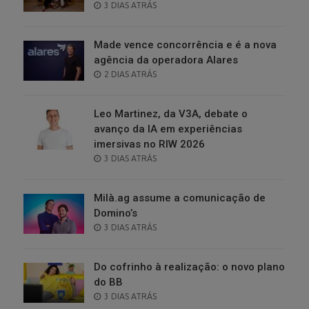
POSTED
3 DIAS ATRÁS
ON
Made vence concorrência e é a nova
agência da operadora Alares
POSTED
2 DIAS ATRÁS
ON
Leo Martinez, da V3A, debate o
avanço da IA em experiências
imersivas no RIW 2026
POSTED
3 DIAS ATRÁS
ON
Milà.ag assume a comunicação de
Domino’s
POSTED
3 DIAS ATRÁS
ON
Do cofrinho à realização: o novo plano
do BB
POSTED
3 DIAS ATRÁS