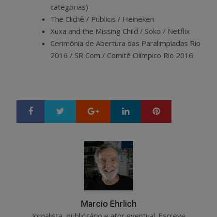
categorias)
The Clichê / Publicis / Heineken
Xuxa and the Missing Child / Soko / Netflix
Cerimônia de Abertura das Paralimpíadas Rio
2016 / SR Com / Comitê Olímpico Rio 2016
Google+
LinkedIn
Pinterest
S
T
h
w
a
e
r
e
e
t
Marcio Ehrlich
Jornalista, publicitário e ator eventual. Escreve