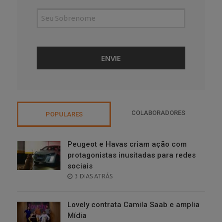
COLABORADORES
POPULARES
Peugeot e Havas criam ação com
protagonistas inusitadas para redes
sociais
POSTED
3 DIAS ATRÁS
ON
Lovely contrata Camila Saab e amplia
Mídia