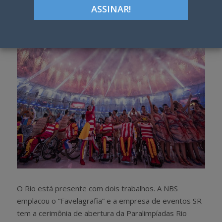
Google+
LinkedIn
Pinterest
S
T
h
w
a
e
r
e
e
t
O Rio está presente com dois trabalhos. A NBS
emplacou o “Favelagrafia” e a empresa de eventos SR
tem a cerimônia de abertura da Paralimpíadas Rio