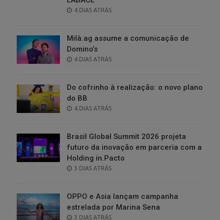
LABACE
POSTED
4 DIAS ATRÁS
ON
Milà.ag assume a comunicação de
Domino’s
POSTED
4 DIAS ATRÁS
ON
Do cofrinho à realização: o novo plano
do BB
POSTED
4 DIAS ATRÁS
ON
Brasil Global Summit 2026 projeta
futuro da inovação em parceria com a
Holding in.Pacto
POSTED
3 DIAS ATRÁS
ON
OPPO e Asia lançam campanha
estrelada por Marina Sena
POSTED
3 DIAS ATRÁS