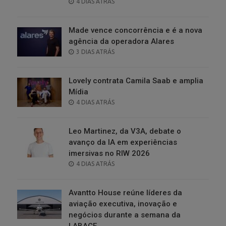
POSTED
4 DIAS ATRÁS
ON
Made vence concorrência e é a nova
agência da operadora Alares
POSTED
3 DIAS ATRÁS
ON
Lovely contrata Camila Saab e amplia
Mídia
POSTED
4 DIAS ATRÁS
ON
Leo Martinez, da V3A, debate o
avanço da IA em experiências
imersivas no RIW 2026
POSTED
4 DIAS ATRÁS
ON
Avantto House reúne líderes da
aviação executiva, inovação e
negócios durante a semana da