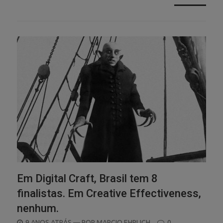
Em Digital Craft, Brasil tem 8
finalistas. Em Creative Effectiveness,
nenhum.
POSTED
9 ANOS ATRÁS
— POR
MARCIO EHRLICH
0