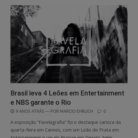
Brasil leva 4 Leões em Entertainment
e NBS garante o Rio
POSTED
9 ANOS ATRÁS
— POR
MARCIO EHRLICH
0
ON
A exposição “Favelagrafia” foi o destaque carioca da
quarta-feira em Cannes, com um Leão de Prata em
Entertainment e um de Bronze em Design. Nele,