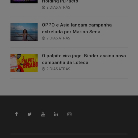
Holding in.Pacto
POSTED
2 DIAS ATRÁS
ON
OPPO e Asia lançam campanha
estrelada por Marina Sena
POSTED
2 DIAS ATRÁS
ON
O palpite vira jogo: Binder assina nova
campanha da Loteca
POSTED
2 DIAS ATRÁS
ON