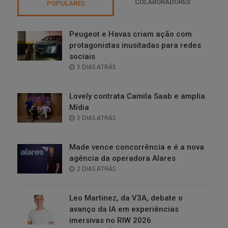
COLABORADORES
POPULARES
Peugeot e Havas criam ação com
protagonistas inusitadas para redes
sociais
POSTED
3 DIAS ATRÁS
ON
Lovely contrata Camila Saab e amplia
Mídia
POSTED
3 DIAS ATRÁS
ON
Made vence concorrência e é a nova
agência da operadora Alares
POSTED
2 DIAS ATRÁS
ON
Leo Martinez, da V3A, debate o
avanço da IA em experiências
imersivas no RIW 2026