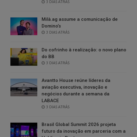
POSTED
3 DIAS ATRÁS
ON
Milà.ag assume a comunicação de
Domino’s
POSTED
3 DIAS ATRÁS
ON
Do cofrinho à realização: o novo plano
do BB
POSTED
3 DIAS ATRÁS
ON
Avantto House reúne líderes da
aviação executiva, inovação e
negócios durante a semana da
LABACE
POSTED
3 DIAS ATRÁS
ON
Brasil Global Summit 2026 projeta
futuro da inovação em parceria com a