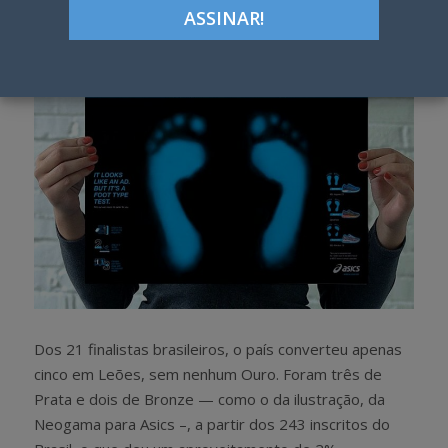
h
w
a
e
r
e
e
t
Dos 21 finalistas brasileiros, o país converteu apenas
cinco em Leões, sem nenhum Ouro. Foram três de
Prata e dois de Bronze — como o da ilustração, da
Neogama para Asics –, a partir dos 243 inscritos do