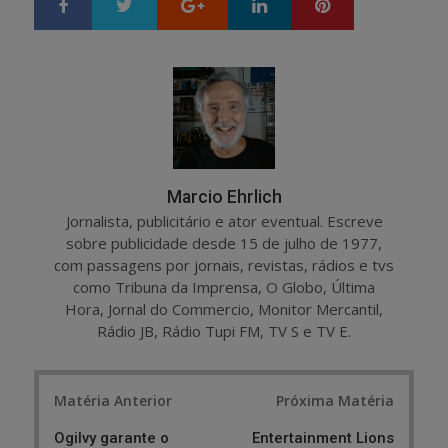
Google+
LinkedIn
Pinterest
S
T
h
w
a
e
r
e
e
t
Marcio Ehrlich
Jornalista, publicitário e ator eventual. Escreve
sobre publicidade desde 15 de julho de 1977,
com passagens por jornais, revistas, rádios e tvs
como Tribuna da Imprensa, O Globo, Última
Hora, Jornal do Commercio, Monitor Mercantil,
Rádio JB, Rádio Tupi FM, TV S e TV E.
Post
Matéria Anterior
Próxima Matéria
navigation
Ogilvy garante o
Entertainment Lions