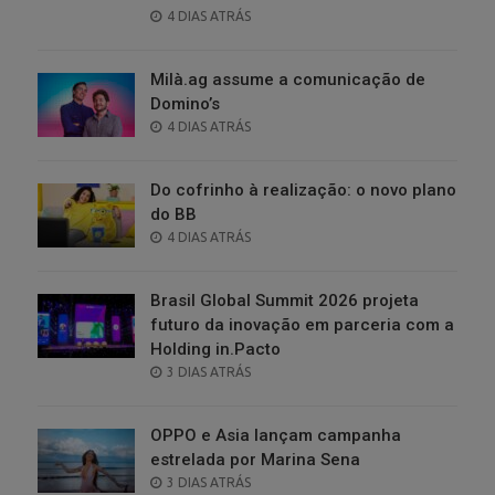
POSTED
4 DIAS ATRÁS
ON
Milà.ag assume a comunicação de
Domino’s
POSTED
4 DIAS ATRÁS
ON
Do cofrinho à realização: o novo plano
do BB
POSTED
4 DIAS ATRÁS
ON
Brasil Global Summit 2026 projeta
futuro da inovação em parceria com a
Holding in.Pacto
POSTED
3 DIAS ATRÁS
ON
OPPO e Asia lançam campanha
estrelada por Marina Sena
POSTED
3 DIAS ATRÁS