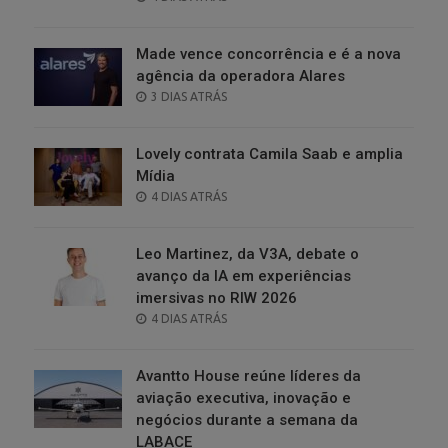
ON
Made vence concorrência e é a nova
agência da operadora Alares
POSTED
3 DIAS ATRÁS
ON
Lovely contrata Camila Saab e amplia
Mídia
POSTED
4 DIAS ATRÁS
ON
Leo Martinez, da V3A, debate o
avanço da IA em experiências
imersivas no RIW 2026
POSTED
4 DIAS ATRÁS
ON
Avantto House reúne líderes da
aviação executiva, inovação e
negócios durante a semana da
LABACE