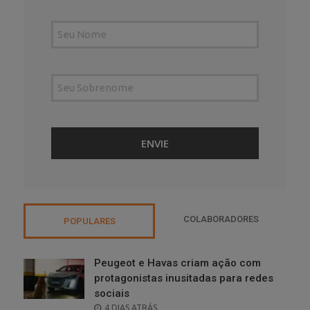
COLABORADORES
POPULARES
Peugeot e Havas criam ação com
protagonistas inusitadas para redes
sociais
POSTED
4 DIAS ATRÁS