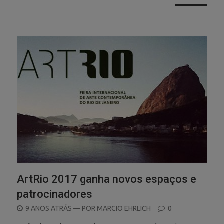
ArtRio 2017 ganha novos espaços e
patrocinadores
POSTED
9 ANOS ATRÁS
— POR
MARCIO EHRLICH
0
ON