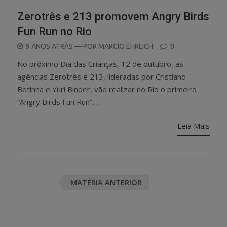
Zerotrês e 213 promovem Angry Birds
Fun Run no Rio
POSTED
9 ANOS ATRÁS
— POR
MARCIO EHRLICH
0
ON
No próximo Dia das Crianças, 12 de outubro, as
agências Zerotrês e 213, lideradas por Cristiano
Botinha e Yuri Binder, vão realizar no Rio o primeiro
“Angry Birds Fun Run”,…
Leia Mais
Posts
MATÉRIA ANTERIOR
navigation