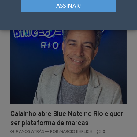
Categoria:
Promo & Live
Calainho abre Blue Note no Rio e quer
ser plataforma de marcas
POSTED
9 ANOS ATRÁS
— POR
MARCIO EHRLICH
0