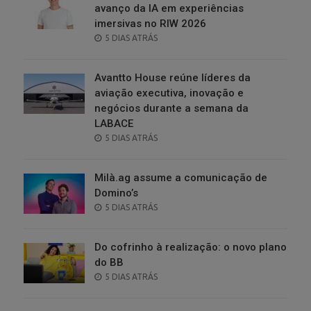
avanço da IA em experiências
imersivas no RIW 2026
POSTED
5 DIAS ATRÁS
ON
Avantto House reúne líderes da
aviação executiva, inovação e
negócios durante a semana da
LABACE
POSTED
5 DIAS ATRÁS
ON
Milà.ag assume a comunicação de
Domino’s
POSTED
5 DIAS ATRÁS
ON
Do cofrinho à realização: o novo plano
do BB
POSTED
5 DIAS ATRÁS
ON