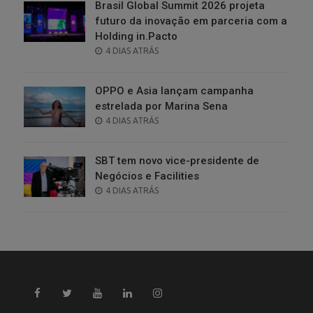
Brasil Global Summit 2026 projeta
futuro da inovação em parceria com a
Holding in.Pacto
POSTED
4 DIAS ATRÁS
ON
OPPO e Asia lançam campanha
estrelada por Marina Sena
POSTED
4 DIAS ATRÁS
ON
SBT tem novo vice-presidente de
Negócios e Facilities
POSTED
4 DIAS ATRÁS
ON