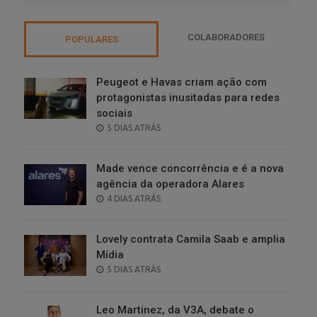
COLABORADORES
POPULARES
Peugeot e Havas criam ação com
protagonistas inusitadas para redes
sociais
POSTED
5 DIAS ATRÁS
ON
Made vence concorrência e é a nova
agência da operadora Alares
POSTED
4 DIAS ATRÁS
ON
Lovely contrata Camila Saab e amplia
Mídia
POSTED
5 DIAS ATRÁS
ON
Leo Martinez, da V3A, debate o