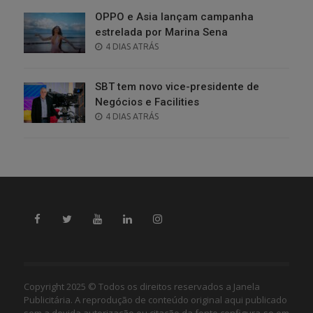
OPPO e Asia lançam campanha
estrelada por Marina Sena
POSTED
4 DIAS ATRÁS
ON
SBT tem novo vice-presidente de
Negócios e Facilities
POSTED
4 DIAS ATRÁS
ON
Copyright 2025 © Todos os direitos reservados a Janela
Publicitária. A reprodução de conteúdo original aqui publicado