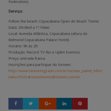
Federation).
Serviço:
Follow the beach: Copacabana Open de Beach Tennis
Data: 26/Abril a 1º./Maio
Local: Avenida Atlântica, Copacabana (altura do
Belmond Copacabana Palace Hotel)
Horário: 9h às 2h
Produção: Record TV Rio e Uplim Eventos
Preço: entrada franca
Inscrições para participar do torneio:
http://www.tenisintegrado.com.br/torneio_painel_info/i
ndex/9920
e
beachtennis@cbtenis.com.br
Google+
LinkedIn
Pinterest
S
T
h
w