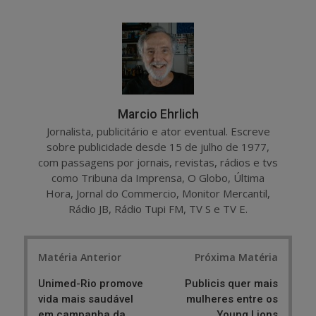
a
e
r
e
e
t
Marcio Ehrlich
Jornalista, publicitário e ator eventual. Escreve
sobre publicidade desde 15 de julho de 1977,
com passagens por jornais, revistas, rádios e tvs
como Tribuna da Imprensa, O Globo, Última
Hora, Jornal do Commercio, Monitor Mercantil,
Rádio JB, Rádio Tupi FM, TV S e TV E.
Post
Matéria Anterior
Próxima Matéria
navigation
Unimed-Rio promove
Publicis quer mais
vida mais saudável
mulheres entre os
em campanha da
Young Lions