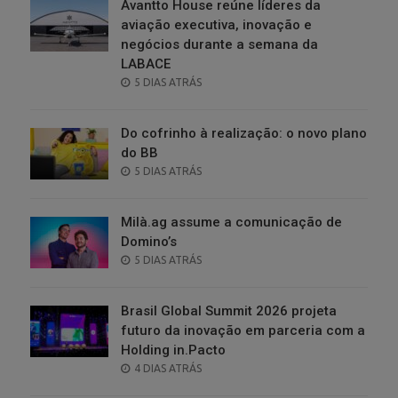
Avantto House reúne líderes da
aviação executiva, inovação e
negócios durante a semana da
LABACE
POSTED
5 DIAS ATRÁS
ON
Do cofrinho à realização: o novo plano
do BB
POSTED
5 DIAS ATRÁS
ON
Milà.ag assume a comunicação de
Domino’s
POSTED
5 DIAS ATRÁS
ON
Brasil Global Summit 2026 projeta
futuro da inovação em parceria com a
Holding in.Pacto
POSTED
4 DIAS ATRÁS
ON