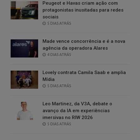
Peugeot e Havas criam ação com
protagonistas inusitadas para redes
sociais
POSTED
5 DIAS ATRÁS
ON
Made vence concorrência e é a nova
agência da operadora Alares
POSTED
4 DIAS ATRÁS
ON
Lovely contrata Camila Saab e amplia
Mídia
POSTED
5 DIAS ATRÁS
ON
Leo Martinez, da V3A, debate o
avanço da IA em experiências
imersivas no RIW 2026
POSTED
5 DIAS ATRÁS
ON