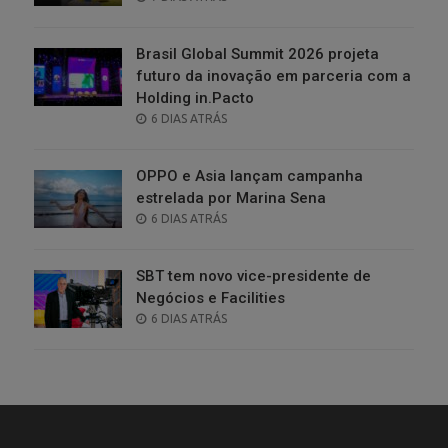
ON
Brasil Global Summit 2026 projeta
futuro da inovação em parceria com a
Holding in.Pacto
POSTED
6 DIAS ATRÁS
ON
OPPO e Asia lançam campanha
estrelada por Marina Sena
POSTED
6 DIAS ATRÁS
ON
SBT tem novo vice-presidente de
Negócios e Facilities
POSTED
6 DIAS ATRÁS
ON