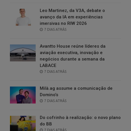
Leo Martinez, da V3A, debate o
avanço da IA em experiências
imersivas no RIW 2026
POSTED
7 DIAS ATRÁS
ON
Avantto House reúne líderes da
aviação executiva, inovação e
negócios durante a semana da
LABACE
POSTED
7 DIAS ATRÁS
ON
Milà.ag assume a comunicação de
Domino’s
POSTED
7 DIAS ATRÁS
ON
Do cofrinho à realização: o novo plano
do BB
POSTED
7 DIAS ATRÁS