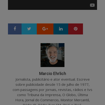
Google+
LinkedIn
Pinterest
S
T
h
w
a
e
r
e
e
t
Marcio Ehrlich
Jornalista, publicitário e ator eventual. Escreve
sobre publicidade desde 15 de julho de 1977,
com passagens por jornais, revistas, rádios e tvs
como Tribuna da Imprensa, O Globo, Última
Hora, Jornal do Commercio, Monitor Mercantil,