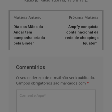
Rádio JB, Rádio Tupi FM, TV S e TV E.
Post
Matéria Anterior
Próxima Matéria
navigation
Dia das Mães da
Ampfy conquista
Ancar tem
conta nacional da
campanha criada
rede de shoppings
pela Binder
Iguatemi
Comentários
O seu endereço de e-mail não será publicado.
Campos obrigatórios são marcados com
*