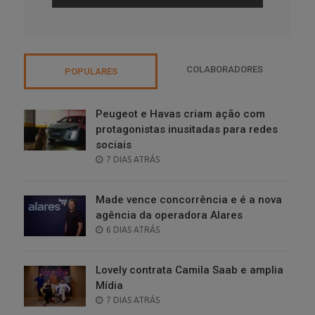
COLABORADORES
POPULARES
Peugeot e Havas criam ação com
protagonistas inusitadas para redes
sociais
POSTED
7 DIAS ATRÁS
ON
Made vence concorrência e é a nova
agência da operadora Alares
POSTED
6 DIAS ATRÁS
ON
Lovely contrata Camila Saab e amplia
Mídia
POSTED
7 DIAS ATRÁS
ON