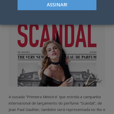
Google+
LinkedIn
Pinterest
S
T
h
w
a
e
r
e
e
t
A ousada “Primeira Ministra” que estrela a campanha
internacional de lançamento do perfume “Scandal”, de
Jean Paul Gaultier, também será representada no Rio e