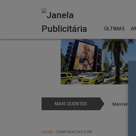
Skip
to
content
ÚLTIMAS
A
em ação de FOOH
Mastercard
MAIS QUENTES
›
HOME
CORPORATIVO E RP