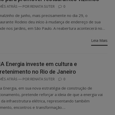
OSTED
MÊS ATRÁS
— POR
RENATA SUTER
0
N
inalzinho de junho, mais precisamente no dia 29, o
aurante Rodeio deu início à mudança de endereço de sua
ade nos Jardins, em São Paulo. A reabertura acontecerá no…
Leia Mais
A Energia investe em cultura e
retenimento no Rio de Janeiro
OSTED
MÊS ATRÁS
— POR
RENATA SUTER
0
N
ia Energia, em sua nova estratégia de construção de
cionamento, pretende reforçar a ideia de que a energia vai
 da infraestrutura elétrica, representando também
mento, encontros e transformação….