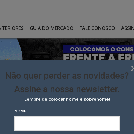
NTERIORES
GUIA DO MERCADO
FALE CONOSCO
ASSI
Não quer perder as novidades?
Assine a nossa newsletter.
Lembre de colocar nome e sobrenome!
 desafia atleta olímpico em ação de marketing de experiênc
NOME