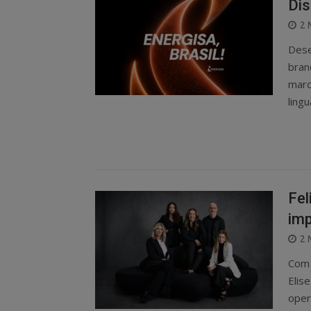
Dis
P
2 
O
Dese
bran
marc
ling
Fel
imp
P
2 
O
Com 
Elis
oper