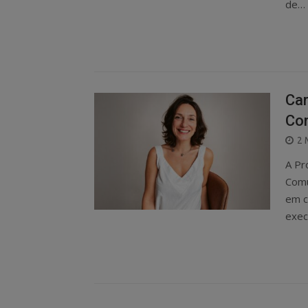
de…
Car
Co
P
2 
O
A Pr
Comu
em c
exec