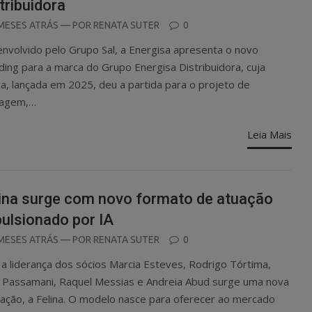
tribuidora
OSTED
MESES ATRÁS
— POR
RENATA SUTER
0
N
nvolvido pelo Grupo Sal, a Energisa apresenta o novo
ding para a marca do Grupo Energisa Distribuidora, cuja
a, lançada em 2025, deu a partida para o projeto de
uagem,…
Leia Mais
ina surge com novo formato de atuação
ulsionado por IA
OSTED
MESES ATRÁS
— POR
RENATA SUTER
0
N
a liderança dos sócios Marcia Esteves, Rodrigo Tórtima,
e Passamani, Raquel Messias e Andreia Abud surge uma nova
ação, a Felina. O modelo nasce para oferecer ao mercado