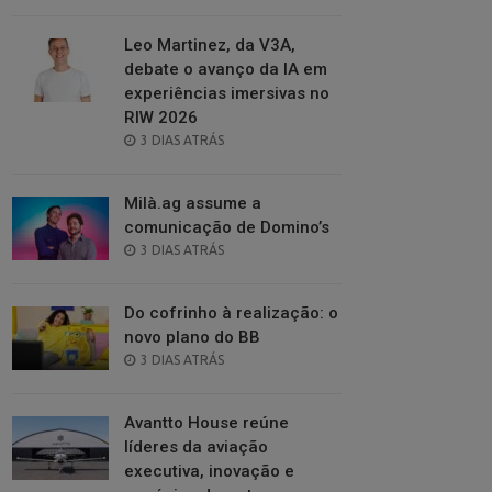
ON
Leo Martinez, da V3A,
debate o avanço da IA em
experiências imersivas no
RIW 2026
POSTED
3 DIAS ATRÁS
ON
Milà.ag assume a
comunicação de Domino’s
POSTED
3 DIAS ATRÁS
ON
Do cofrinho à realização: o
novo plano do BB
POSTED
3 DIAS ATRÁS
ON
Avantto House reúne
líderes da aviação
executiva, inovação e