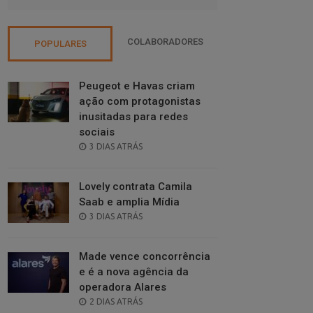
COLABORADORES
POPULARES
Peugeot e Havas criam
ação com protagonistas
inusitadas para redes
sociais
POSTED
3 DIAS ATRÁS
ON
Lovely contrata Camila
Saab e amplia Mídia
POSTED
3 DIAS ATRÁS
ON
Made vence concorrência
e é a nova agência da
operadora Alares
POSTED
2 DIAS ATRÁS