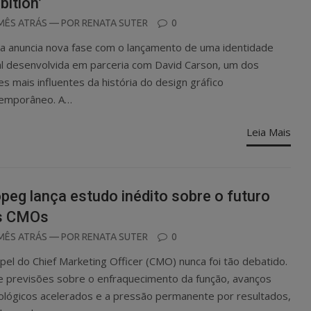
ition’
OSTED
MÊS ATRÁS
— POR
RENATA SUTER
0
N
la anuncia nova fase com o lançamento de uma identidade
al desenvolvida em parceria com David Carson, um dos
s mais influentes da história do design gráfico
emporâneo. A…
Leia Mais
peg lança estudo inédito sobre o futuro
s CMOs
OSTED
MÊS ATRÁS
— POR
RENATA SUTER
0
N
pel do Chief Marketing Officer (CMO) nunca foi tão debatido.
e previsões sobre o enfraquecimento da função, avanços
ológicos acelerados e a pressão permanente por resultados,