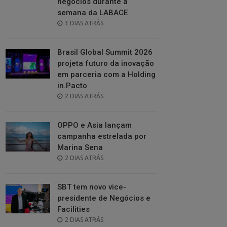
negócios durante a
semana da LABACE
POSTED
3 DIAS ATRÁS
ON
Brasil Global Summit 2026
projeta futuro da inovação
em parceria com a Holding
in.Pacto
POSTED
2 DIAS ATRÁS
ON
OPPO e Asia lançam
campanha estrelada por
Marina Sena
POSTED
2 DIAS ATRÁS
ON
SBT tem novo vice-
presidente de Negócios e
Facilities
POSTED
2 DIAS ATRÁS