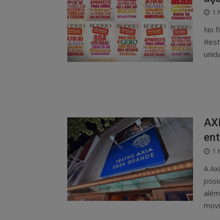
P
1 
O
No f
Rest
unid
AXI
ent
P
1 
O
A Ax
posi
além
movi