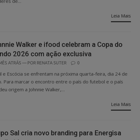
íderes de…
Leia Mais
nnie Walker e ifood celebram a Copa do
ndo 2026 com ação exclusiva
OSTED
MÊS ATRÁS
— POR
RENATA SUTER
0
N
il e Escócia se enfrentam na próxima quarta-feira, dia 24 de
o. Para marcar o encontro entre o país do futebol e o país
deu origem a Johnnie Walker,…
Leia Mais
po Sal cria novo branding para Energisa