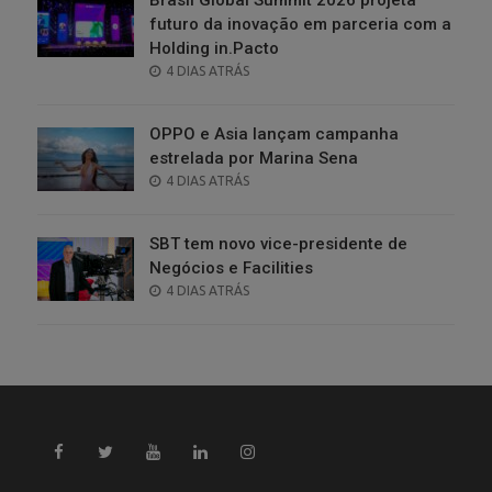
futuro da inovação em parceria com a
Holding in.Pacto
POSTED
4 DIAS ATRÁS
ON
OPPO e Asia lançam campanha
estrelada por Marina Sena
POSTED
4 DIAS ATRÁS
ON
SBT tem novo vice-presidente de
Negócios e Facilities
POSTED
4 DIAS ATRÁS
ON