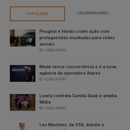
COLABORADORES
POPULARES
Peugeot e Havas criam ação com
protagonistas inusitadas para redes
sociais
POSTED
5 DIAS ATRÁS
ON
Made vence concorrência e é a nova
agência da operadora Alares
POSTED
4 DIAS ATRÁS
ON
Lovely contrata Camila Saab e amplia
Mídia
POSTED
5 DIAS ATRÁS
ON
Leo Martinez, da V3A, debate o