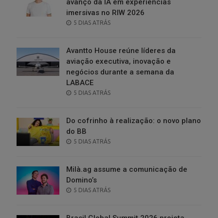
avanço da IA em experiências
imersivas no RIW 2026
POSTED
5 DIAS ATRÁS
ON
Avantto House reúne líderes da
aviação executiva, inovação e
negócios durante a semana da
LABACE
POSTED
5 DIAS ATRÁS
ON
Do cofrinho à realização: o novo plano
do BB
POSTED
5 DIAS ATRÁS
ON
Milà.ag assume a comunicação de
Domino’s
POSTED
5 DIAS ATRÁS
ON
Brasil Global Summit 2026 projeta