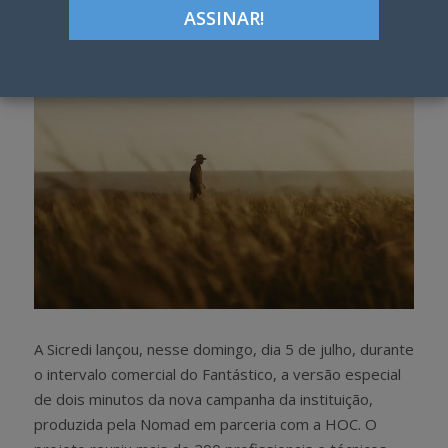
h
w
a
e
r
e
e
t
A Sicredi lançou, nesse domingo, dia 5 de julho, durante
o intervalo comercial do Fantástico, a versão especial
de dois minutos da nova campanha da instituição,
produzida pela Nomad em parceria com a HOC. O