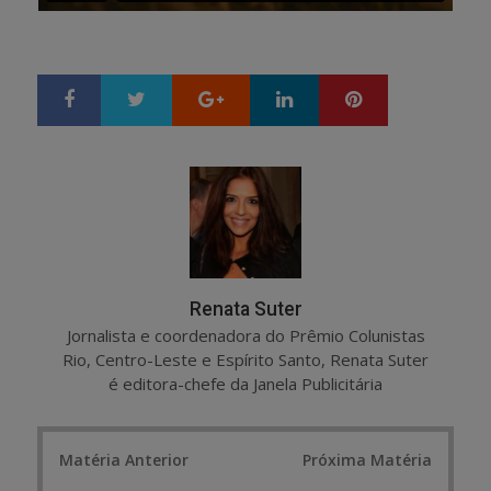
Google+
LinkedIn
Pinterest
S
T
h
w
a
e
r
e
e
t
Renata Suter
Jornalista e coordenadora do Prêmio Colunistas
Rio, Centro-Leste e Espírito Santo, Renata Suter
é editora-chefe da Janela Publicitária
Post
Matéria Anterior
Próxima Matéria
navigation