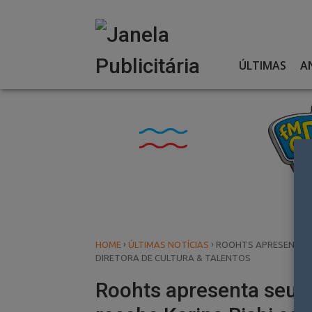
Skip
to
content
ÚLTIMAS
A
›
›
HOME
ÚLTIMAS NOTÍCIAS
ROOHTS APRESENTA S
DIRETORA DE CULTURA & TALENTOS
Roohts apresenta seus 