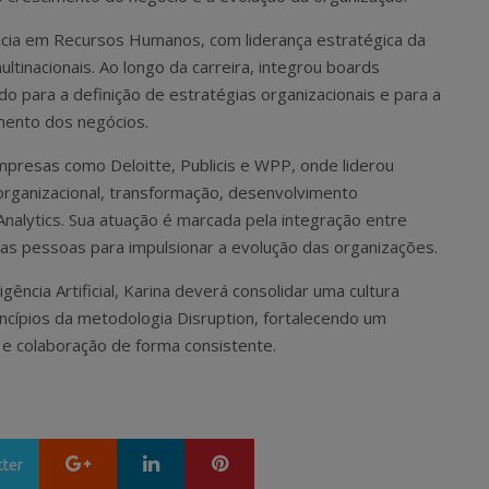
ncia em Recursos Humanos, com liderança estratégica da
tinacionais. Ao longo da carreira, integrou boards
do para a definição de estratégias organizacionais e para a
mento dos negócios.
presas como Deloitte, Publicis e WPP, onde liderou
a organizacional, transformação, desenvolvimento
Analytics. Sua atuação é marcada pela integração entre
das pessoas para impulsionar a evolução das organizações.
cia Artificial, Karina deverá consolidar uma cultura
incípios da metodologia Disruption, fortalecendo um
 e colaboração de forma consistente.
Google+
LinkedIn
Pinterest
tter