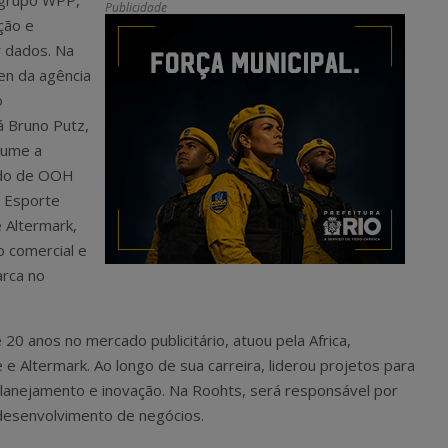
o grupo WPP,
Publicidade
ação e
 dados. Na
ven da agência
o
á Bruno Putz,
sume a
ado de OOH
a Esporte
 Altermark,
o comercial e
rca no
 20 anos no mercado publicitário, atuou pela Africa,
e Altermark. Ao longo de sua carreira, liderou projetos para
planejamento e inovação. Na Roohts, será responsável por
e desenvolvimento de negócios.