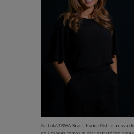
Na Lola\TBWA Brasil, Karina Rishi é a nova di
de Pessoas como um pilar estratégico para o