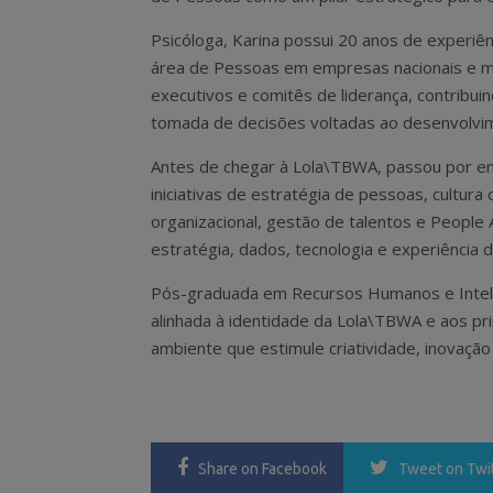
Psicóloga, Karina possui 20 anos de experiê
área de Pessoas em empresas nacionais e mul
executivos e comitês de liderança, contribuin
tomada de decisões voltadas ao desenvolvi
Antes de chegar à Lola\TBWA, passou por em
iniciativas de estratégia de pessoas, cultur
organizacional, gestão de talentos e People 
estratégia, dados, tecnologia e experiência 
Pós-graduada em Recursos Humanos e Inteligên
alinhada à identidade da Lola\TBWA e aos pr
ambiente que estimule criatividade, inovação
Share
on Facebook
Tweet
on Twi