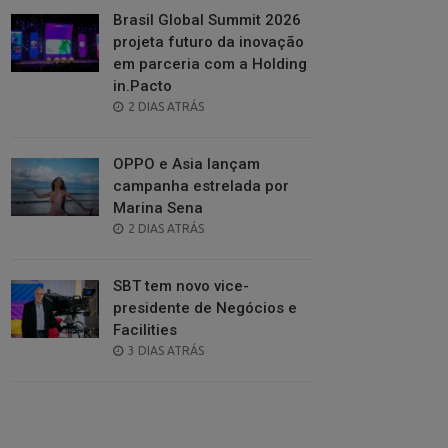
Brasil Global Summit 2026
projeta futuro da inovação
em parceria com a Holding
in.Pacto
POSTED
2 DIAS ATRÁS
ON
OPPO e Asia lançam
campanha estrelada por
Marina Sena
POSTED
2 DIAS ATRÁS
ON
SBT tem novo vice-
presidente de Negócios e
Facilities
POSTED
3 DIAS ATRÁS
ON