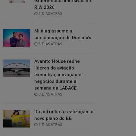
experiências imersivas no
RIW 2026
POSTED
3 DIAS ATRÁS
ON
Milà.ag assume a
comunicação de Domino’s
POSTED
3 DIAS ATRÁS
ON
Avantto House reúne
líderes da aviação
executiva, inovação e
negócios durante a
semana da LABACE
POSTED
3 DIAS ATRÁS
ON
Do cofrinho à realização: o
novo plano do BB
POSTED
3 DIAS ATRÁS
ON