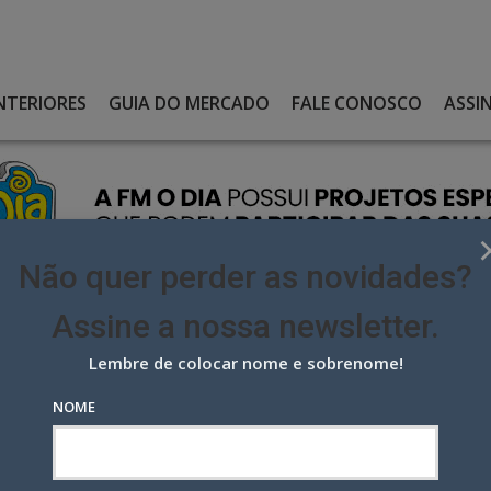
NTERIORES
GUIA DO MERCADO
FALE CONOSCO
ASSI
Não quer perder as novidades?
Assine a nossa newsletter.
Lembre de colocar nome e sobrenome!
EUS QUATRO NOVOS LÍDERES E LOLA RECEBE KARINA RISHI COMO
NOME
quatro novos líderes e Lola