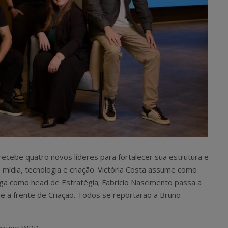
cebe quatro novos líderes para fortalecer sua estrutura e
 mídia, tecnologia e criação. Victória Costa assume como
ga como head de Estratégia; Fabricio Nascimento passa a
ume a frente de Criação. Todos se reportarão a Bruno