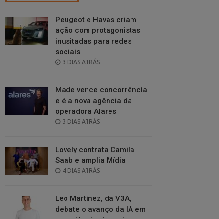
Peugeot e Havas criam
ação com protagonistas
inusitadas para redes
sociais
POSTED
3 DIAS ATRÁS
ON
Made vence concorrência
e é a nova agência da
operadora Alares
POSTED
3 DIAS ATRÁS
ON
Lovely contrata Camila
Saab e amplia Mídia
POSTED
4 DIAS ATRÁS
ON
Leo Martinez, da V3A,
debate o avanço da IA em