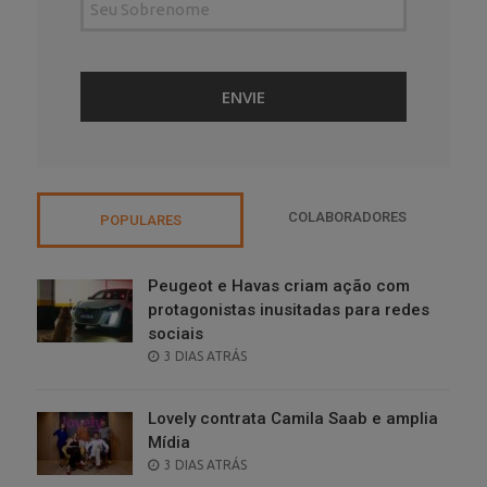
COLABORADORES
POPULARES
Peugeot e Havas criam ação com
protagonistas inusitadas para redes
sociais
POSTED
3 DIAS ATRÁS
ON
Lovely contrata Camila Saab e amplia
Mídia
POSTED
3 DIAS ATRÁS
ON