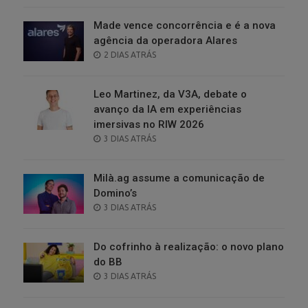
Made vence concorrência e é a nova
agência da operadora Alares
POSTED
2 DIAS ATRÁS
ON
Leo Martinez, da V3A, debate o
avanço da IA em experiências
imersivas no RIW 2026
POSTED
3 DIAS ATRÁS
ON
Milà.ag assume a comunicação de
Domino’s
POSTED
3 DIAS ATRÁS
ON
Do cofrinho à realização: o novo plano
do BB
POSTED
3 DIAS ATRÁS
ON