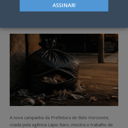
ON
Google+
LinkedIn
Pinterest
S
T
h
w
a
e
r
e
e
t
A nova campanha da Prefeitura de Belo Horizonte,
criada pela agência Lápis Raro, mostra o trabalho de