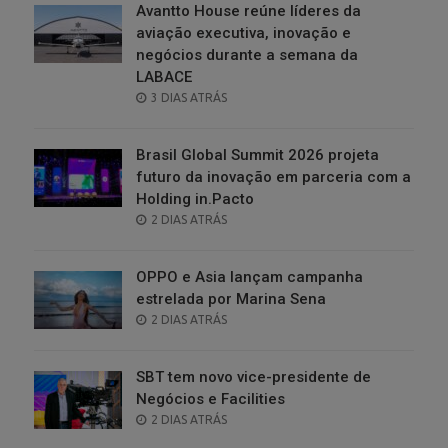
Avantto House reúne líderes da
aviação executiva, inovação e
negócios durante a semana da
LABACE
POSTED
3 DIAS ATRÁS
ON
Brasil Global Summit 2026 projeta
futuro da inovação em parceria com a
Holding in.Pacto
POSTED
2 DIAS ATRÁS
ON
OPPO e Asia lançam campanha
estrelada por Marina Sena
POSTED
2 DIAS ATRÁS
ON
SBT tem novo vice-presidente de
Negócios e Facilities
POSTED
2 DIAS ATRÁS
ON