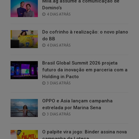
Milà.ag assume a comunicação de
Domino’s
POSTED
4 DIAS ATRÁS
ON
Do cofrinho à realização: o novo plano
do BB
POSTED
4 DIAS ATRÁS
ON
Brasil Global Summit 2026 projeta
futuro da inovação em parceria com a
Holding in.Pacto
POSTED
3 DIAS ATRÁS
ON
OPPO e Asia lançam campanha
estrelada por Marina Sena
POSTED
3 DIAS ATRÁS
ON
O palpite vira jogo: Binder assina nova
campanha da Loteca