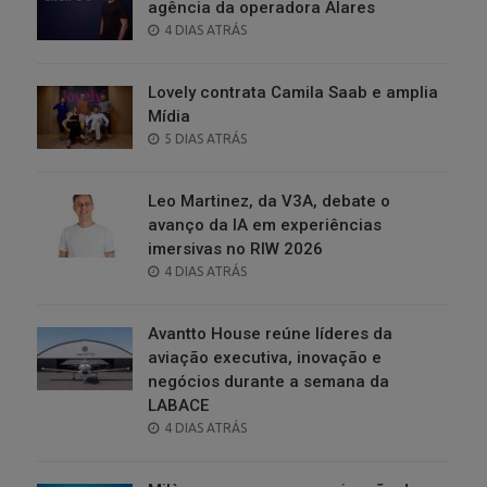
agência da operadora Alares
POSTED
4 DIAS ATRÁS
ON
Lovely contrata Camila Saab e amplia
Mídia
POSTED
5 DIAS ATRÁS
ON
Leo Martinez, da V3A, debate o
avanço da IA em experiências
imersivas no RIW 2026
POSTED
4 DIAS ATRÁS
ON
Avantto House reúne líderes da
aviação executiva, inovação e
negócios durante a semana da
LABACE
POSTED
4 DIAS ATRÁS
ON