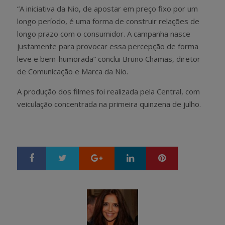
“A iniciativa da Nio, de apostar em preço fixo por um
longo período, é uma forma de construir relações de
longo prazo com o consumidor. A campanha nasce
justamente para provocar essa percepção de forma
leve e bem-humorada” conclui Bruno Chamas, diretor
de Comunicação e Marca da Nio.
A produção dos filmes foi realizada pela Central, com
veiculação concentrada na primeira quinzena de julho.
Google+
LinkedIn
Pinterest
S
T
h
w
a
e
r
e
e
t