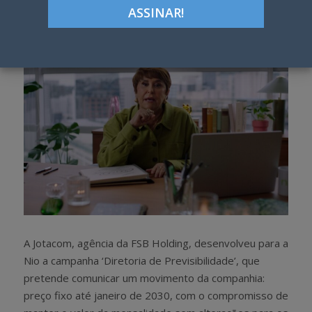
h
w
a
e
r
e
e
t
A Jotacom, agência da FSB Holding, desenvolveu para a
Nio a campanha ‘Diretoria de Previsibilidade’, que
pretende comunicar um movimento da companhia:
preço fixo até janeiro de 2030, com o compromisso de