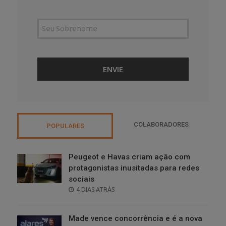
COLABORADORES
POPULARES
Peugeot e Havas criam ação com
protagonistas inusitadas para redes
sociais
POSTED
4 DIAS ATRÁS
ON
Made vence concorrência e é a nova