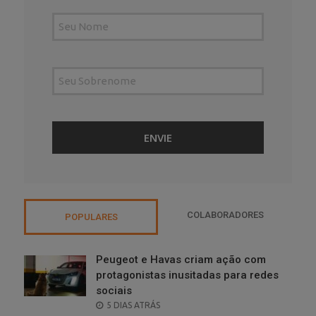
COLABORADORES
POPULARES
Peugeot e Havas criam ação com
protagonistas inusitadas para redes
sociais
POSTED
5 DIAS ATRÁS