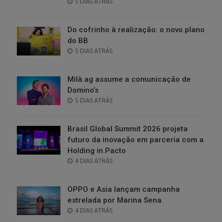
POSTED
5 DIAS ATRÁS
ON
Do cofrinho à realização: o novo plano
do BB
POSTED
5 DIAS ATRÁS
ON
Milà.ag assume a comunicação de
Domino’s
POSTED
5 DIAS ATRÁS
ON
Brasil Global Summit 2026 projeta
futuro da inovação em parceria com a
Holding in.Pacto
POSTED
4 DIAS ATRÁS
ON
OPPO e Asia lançam campanha
estrelada por Marina Sena
POSTED
4 DIAS ATRÁS
ON