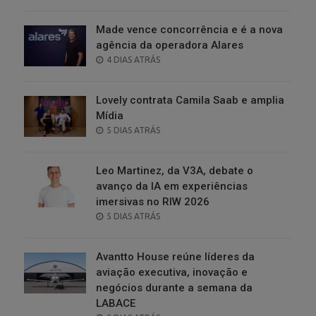
ON
Made vence concorrência e é a nova
agência da operadora Alares
POSTED
4 DIAS ATRÁS
ON
Lovely contrata Camila Saab e amplia
Mídia
POSTED
5 DIAS ATRÁS
ON
Leo Martinez, da V3A, debate o
avanço da IA em experiências
imersivas no RIW 2026
POSTED
5 DIAS ATRÁS
ON
Avantto House reúne líderes da
aviação executiva, inovação e
negócios durante a semana da
LABACE