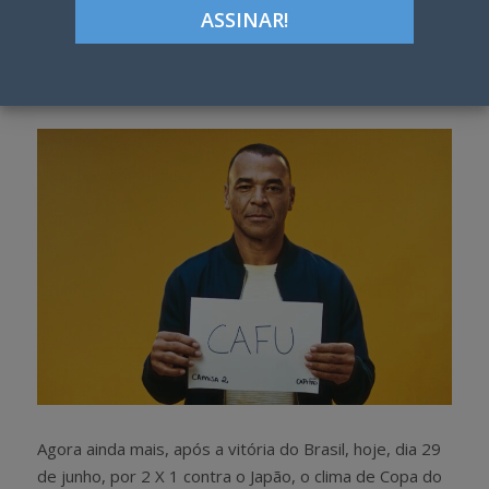
ON
Google+
LinkedIn
Pinterest
S
T
h
w
a
e
r
e
e
t
Agora ainda mais, após a vitória do Brasil, hoje, dia 29
de junho, por 2 X 1 contra o Japão, o clima de Copa do