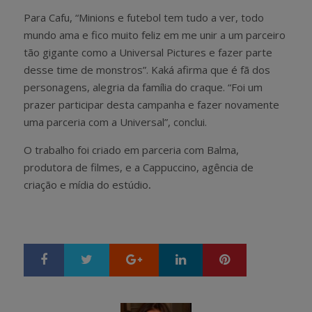
Para Cafu, “Minions e futebol tem tudo a ver, todo
mundo ama e fico muito feliz em me unir a um parceiro
tão gigante como a Universal Pictures e fazer parte
desse time de monstros”. Kaká afirma que é fã dos
personagens, alegria da família do craque. “Foi um
prazer participar desta campanha e fazer novamente
uma parceria com a Universal”, conclui.
O trabalho foi criado em parceria com Balma,
produtora de filmes, e a Cappuccino, agência de
criação e mídia do estúdio
.
Google+
LinkedIn
Pinterest
S
T
h
w
a
e
r
e