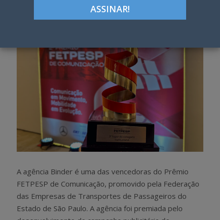
h
w
a
e
r
e
e
t
A agência Binder é uma das vencedoras do Prêmio
FETPESP de Comunicação, promovido pela Federação
das Empresas de Transportes de Passageiros do
Estado de São Paulo. A agência foi premiada pelo