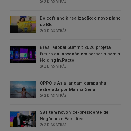
POSTED
3 DIAS ATRÁS
ON
Do cofrinho à realização: o novo plano
do BB
POSTED
3 DIAS ATRÁS
ON
Brasil Global Summit 2026 projeta
futuro da inovação em parceria com a
Holding in.Pacto
POSTED
2 DIAS ATRÁS
ON
OPPO e Asia lançam campanha
estrelada por Marina Sena
POSTED
2 DIAS ATRÁS
ON
SBT tem novo vice-presidente de
Negócios e Facilities
POSTED
2 DIAS ATRÁS
ON