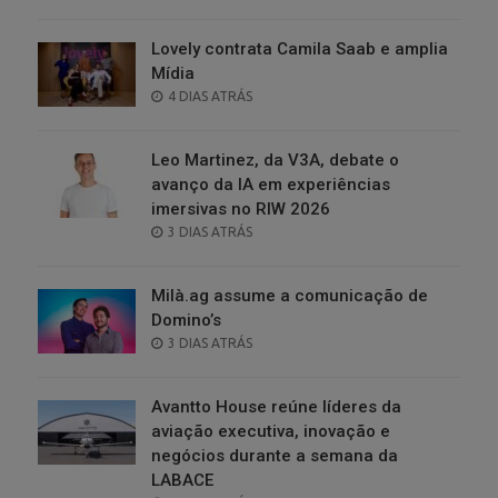
ON
Lovely contrata Camila Saab e amplia
Mídia
POSTED
4 DIAS ATRÁS
ON
Leo Martinez, da V3A, debate o
avanço da IA em experiências
imersivas no RIW 2026
POSTED
3 DIAS ATRÁS
ON
Milà.ag assume a comunicação de
Domino’s
POSTED
3 DIAS ATRÁS
ON
Avantto House reúne líderes da
aviação executiva, inovação e
negócios durante a semana da
LABACE