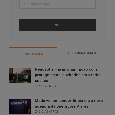
COLABORADORES
POPULARES
Peugeot e Havas criam ação com
protagonistas inusitadas para redes
sociais
POSTED
3 DIAS ATRÁS
ON
Made vence concorrência e é a nova
agência da operadora Alares
POSTED
3 DIAS ATRÁS