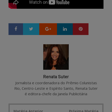
Google+
LinkedIn
Pinterest
S
T
h
w
a
e
r
e
e
t
Renata Suter
Jornalista e coordenadora do Prêmio Colunistas
Rio, Centro-Leste e Espírito Santo, Renata Suter
é editora-chefe da Janela Publicitária
Post
Matéria Anterior
Próxima Matéria