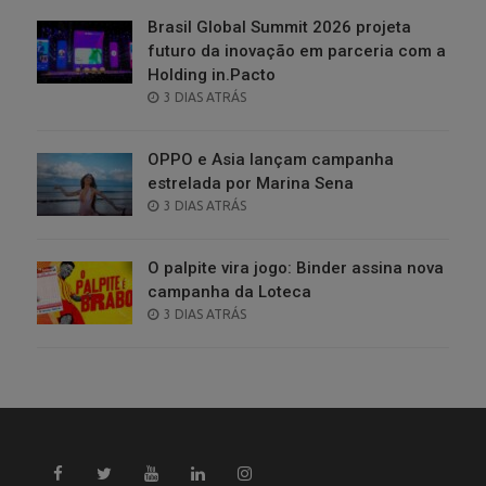
Brasil Global Summit 2026 projeta
futuro da inovação em parceria com a
Holding in.Pacto
POSTED
3 DIAS ATRÁS
ON
OPPO e Asia lançam campanha
estrelada por Marina Sena
POSTED
3 DIAS ATRÁS
ON
O palpite vira jogo: Binder assina nova
campanha da Loteca
POSTED
3 DIAS ATRÁS
ON