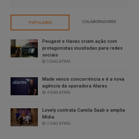
COLABORADORES
POPULARES
Peugeot e Havas criam ação com
protagonistas inusitadas para redes
sociais
POSTED
5 DIAS ATRÁS
ON
Made vence concorrência e é a nova
agência da operadora Alares
POSTED
4 DIAS ATRÁS
ON
Lovely contrata Camila Saab e amplia
Mídia
POSTED
5 DIAS ATRÁS
ON