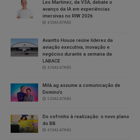
Leo Martinez, da V3A, debate o
avanço da IA em experiências
imersivas no RIW 2026
POSTED
4 DIAS ATRÁS
ON
Avantto House reúne líderes da
aviação executiva, inovação e
negócios durante a semana da
LABACE
POSTED
4 DIAS ATRÁS
ON
Milà.ag assume a comunicação de
Domino’s
POSTED
5 DIAS ATRÁS
ON
Do cofrinho à realização: o novo plano
do BB
POSTED
4 DIAS ATRÁS
ON