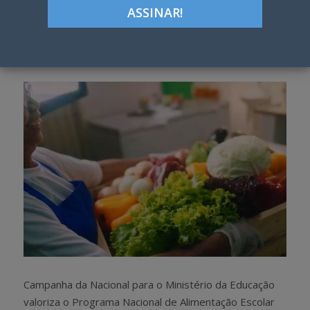
ON
Google+
LinkedIn
Pinterest
S
T
h
w
a
e
r
e
e
t
Campanha da Nacional para o Ministério da Educação
valoriza o Programa Nacional de Alimentação Escolar