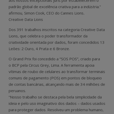
aos nossos excepcionais júris por estabelecerem o
padrão global de excelência criativa para a indústria.”
afirmou
,
Simon Cook, CEO do Cannes Lions
.
Creative Data Lions
Dos 391 trabalhos inscritos na categoria Creative Data
Lions, que celebra o poder transformador da
criatividade orientada por dados, foram concedidos 13
Leões: 2 Ouro, 4 Prata e 6 Bronze.
O Grand Prix foi concedido a
“
SOS POS
”
, criado para
o BCP pela Circus Grey, Lima. A ferramenta apoia
vítimas de roubo de celulares ao transformar terminais
comuns de pagamento (POS) em pontos de bloqueio
de contas bancárias, alcançando mais de 34 milhões de
peruanos.
“Nosso trabalho se destaca pela bela simplicidade da
ideia e pelo uso imaginativo dos dados – dados usados
para proteger dados. Resolveu um problema humano,