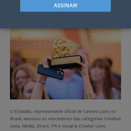
Google+
LinkedIn
Pinterest
S
T
h
w
a
e
r
e
e
t
O Estadão, representante oficial de Cannes Lions no
Brasil, anunciou os vencedores das categorias Creative
Data, Media, Direct, PR e Social & Creator Lions