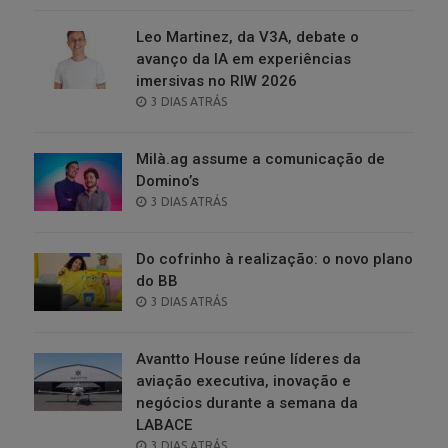
Leo Martinez, da V3A, debate o
avanço da IA em experiências
imersivas no RIW 2026
POSTED
3 DIAS ATRÁS
ON
Milà.ag assume a comunicação de
Domino’s
POSTED
3 DIAS ATRÁS
ON
Do cofrinho à realização: o novo plano
do BB
POSTED
3 DIAS ATRÁS
ON
Avantto House reúne líderes da
aviação executiva, inovação e
negócios durante a semana da
LABACE
POSTED
3 DIAS ATRÁS