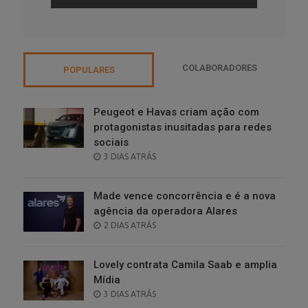
COLABORADORES
POPULARES
Peugeot e Havas criam ação com
protagonistas inusitadas para redes
sociais
POSTED
3 DIAS ATRÁS
ON
Made vence concorrência e é a nova
agência da operadora Alares
POSTED
2 DIAS ATRÁS
ON
Lovely contrata Camila Saab e amplia
Mídia
POSTED
3 DIAS ATRÁS
ON