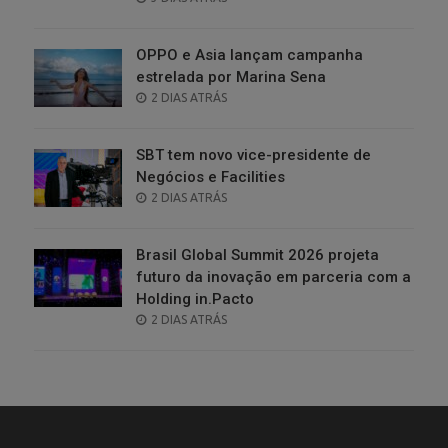
ON
OPPO e Asia lançam campanha
estrelada por Marina Sena
POSTED
2 DIAS ATRÁS
ON
SBT tem novo vice-presidente de
Negócios e Facilities
POSTED
2 DIAS ATRÁS
ON
Brasil Global Summit 2026 projeta
futuro da inovação em parceria com a
Holding in.Pacto
POSTED
2 DIAS ATRÁS
ON