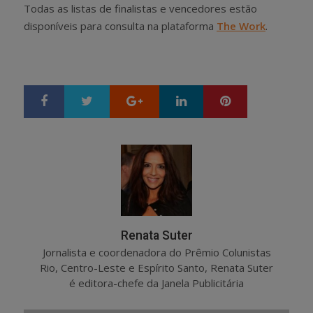
Todas as listas de finalistas e vencedores estão
disponíveis para consulta na plataforma
The Work
.
Google+
LinkedIn
Pinterest
S
T
h
w
a
e
r
e
e
t
Renata Suter
Jornalista e coordenadora do Prêmio Colunistas
Rio, Centro-Leste e Espírito Santo, Renata Suter
é editora-chefe da Janela Publicitária