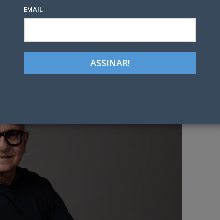
EMAIL
Google+
LinkedIn
Pinterest
tter