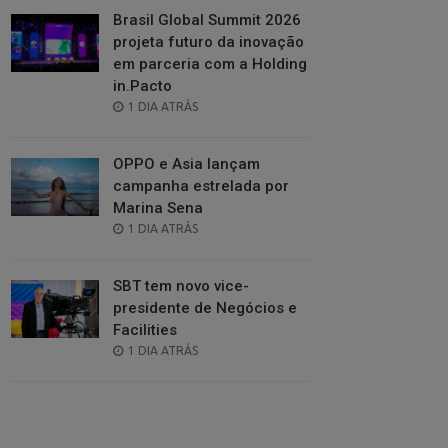
Brasil Global Summit 2026
projeta futuro da inovação
em parceria com a Holding
in.Pacto
POSTED
1 DIA ATRÁS
ON
OPPO e Asia lançam
campanha estrelada por
Marina Sena
POSTED
1 DIA ATRÁS
ON
SBT tem novo vice-
presidente de Negócios e
Facilities
POSTED
1 DIA ATRÁS
ON