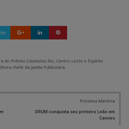
Google+
LinkedIn
Pinterest
tter
ra do Prêmio Colunistas Rio, Centro-Leste e Espírito
itora-chefe da Janela Publicitária
Próxima Matéria
am
DRUM conquista seu primeiro Leão em
Cannes