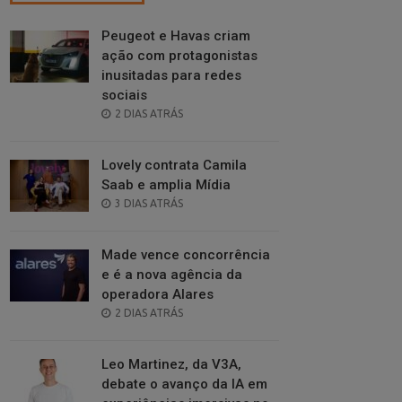
Peugeot e Havas criam
ação com protagonistas
inusitadas para redes
sociais
POSTED
2 DIAS ATRÁS
ON
Lovely contrata Camila
Saab e amplia Mídia
POSTED
3 DIAS ATRÁS
ON
Made vence concorrência
e é a nova agência da
operadora Alares
POSTED
2 DIAS ATRÁS
ON
Leo Martinez, da V3A,
debate o avanço da IA em