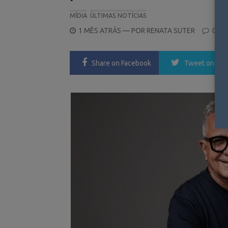
MÍDIA
ÚLTIMAS NOTÍCIAS
POSTED
1 MÊS ATRÁS
— POR
RENATA SUTER
0
ON
Share
on Facebook
Tweet
on Twi