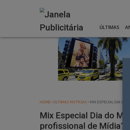
Skip
to
content
ÚLTIMAS
A
›
›
HOME
ÚLTIMAS NOTÍCIAS
MIX ESPECIAL DIA DO 
Mix Especial Dia do Mí
profissional de Mídia?”