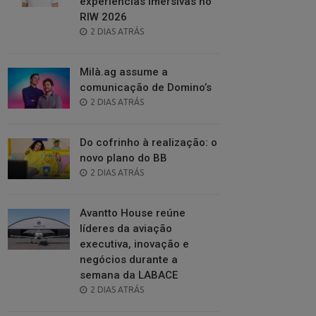
experiências imersivas no
RIW 2026
POSTED
2 DIAS ATRÁS
ON
Milà.ag assume a
comunicação de Domino’s
POSTED
2 DIAS ATRÁS
ON
Do cofrinho à realização: o
novo plano do BB
POSTED
2 DIAS ATRÁS
ON
Avantto House reúne
líderes da aviação
executiva, inovação e
negócios durante a
semana da LABACE
POSTED
2 DIAS ATRÁS
ON