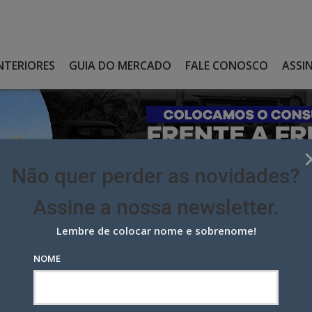
NTERIORES
GUIA DO MERCADO
FALE CONOSCO
ASSI
Não quer perder as novidades?
Assine a nossa newsletter.
Lembre de colocar nome e sobrenome!
MÍDIA: “O QUE DEFINE UM PROFISSIONAL DE MÍDIA?”
NOME
dia: “O que define um