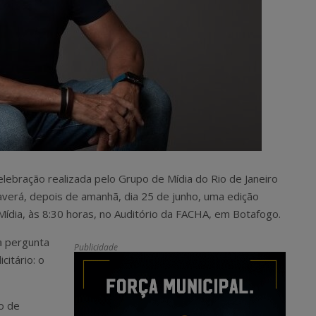
celebração realizada pelo Grupo de Mídia do Rio de Janeiro
haverá, depois de amanhã, dia 25 de junho, uma edição
ídia, às 8:30 horas, no Auditório da FACHA, em Botafogo.
a pergunta
Publicidade
citário: o
o de