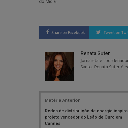
do Mídia.
Share
on Facebook
Tweet
on Twi
Renata Suter
Jornalista e coordenado
Santo, Renata Suter é ed
Post
Matéria Anterior
navigation
Redes de distribuição de energia inspir
projeto vencedor do Leão de Ouro em
Cannes