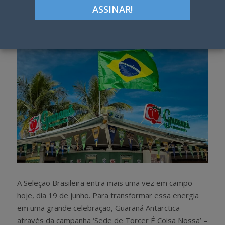
Google+
LinkedIn
Pinterest
S
T
h
w
a
e
r
e
e
t
A Seleção Brasileira entra mais uma vez em campo
hoje, dia 19 de junho. Para transformar essa energia
em uma grande celebração, Guaraná Antarctica –
através da campanha ‘Sede de Torcer É Coisa Nossa’ –