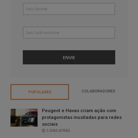
COLABORADORES
POPULARES
Peugeot e Havas criam ação com
protagonistas inusitadas para redes
sociais
POSTED
5 DIAS ATRÁS
ON