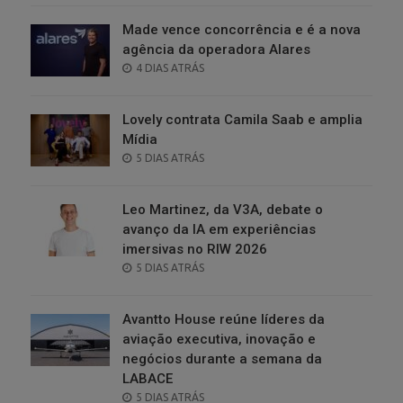
Made vence concorrência e é a nova
agência da operadora Alares
POSTED
4 DIAS ATRÁS
ON
Lovely contrata Camila Saab e amplia
Mídia
POSTED
5 DIAS ATRÁS
ON
Leo Martinez, da V3A, debate o
avanço da IA em experiências
imersivas no RIW 2026
POSTED
5 DIAS ATRÁS
ON
Avantto House reúne líderes da
aviação executiva, inovação e
negócios durante a semana da
LABACE
POSTED
5 DIAS ATRÁS