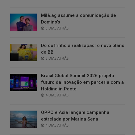
ON
Milà.ag assume a comunicação de
Domino’s
POSTED
5 DIAS ATRÁS
ON
Do cofrinho à realização: o novo plano
do BB
POSTED
5 DIAS ATRÁS
ON
Brasil Global Summit 2026 projeta
futuro da inovação em parceria com a
Holding in.Pacto
POSTED
4 DIAS ATRÁS
ON
OPPO e Asia lançam campanha
estrelada por Marina Sena
POSTED
4 DIAS ATRÁS
ON