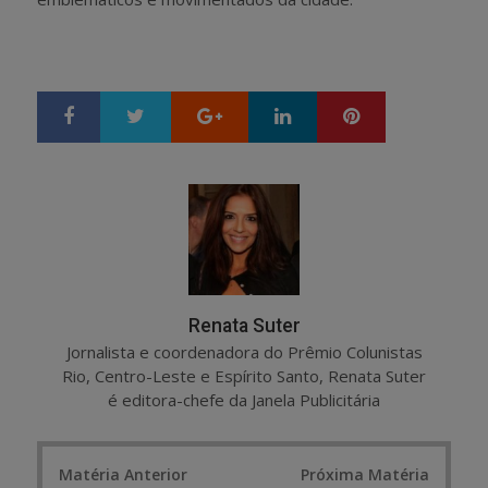
Google+
LinkedIn
Pinterest
S
T
h
w
a
e
r
e
e
t
Renata Suter
Jornalista e coordenadora do Prêmio Colunistas
Rio, Centro-Leste e Espírito Santo, Renata Suter
é editora-chefe da Janela Publicitária
Post
Matéria Anterior
Próxima Matéria