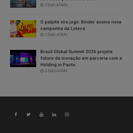
POSTED
2 DIAS ATRÁS
ON
O palpite vira jogo: Binder assina nova
campanha da Loteca
POSTED
2 DIAS ATRÁS
ON
Brasil Global Summit 2026 projeta
futuro da inovação em parceria com a
Holding in.Pacto
POSTED
2 DIAS ATRÁS
ON