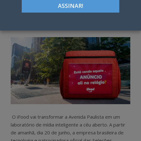
ON
Google+
LinkedIn
Pinterest
S
T
h
w
a
e
r
e
e
t
O iFood vai transformar a Avenida Paulista em um
laboratório de mídia inteligente a céu aberto. A partir
de amanhã, dia 20 de junho, a empresa brasileira de
tecnologia e patrocinadora oficial das Seleções