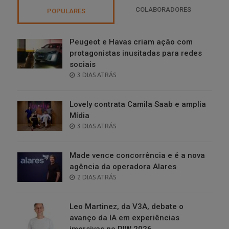
COLABORADORES
POPULARES
Peugeot e Havas criam ação com
protagonistas inusitadas para redes
sociais
POSTED
3 DIAS ATRÁS
ON
Lovely contrata Camila Saab e amplia
Mídia
POSTED
3 DIAS ATRÁS
ON
Made vence concorrência e é a nova
agência da operadora Alares
POSTED
2 DIAS ATRÁS
ON
Leo Martinez, da V3A, debate o
avanço da IA em experiências