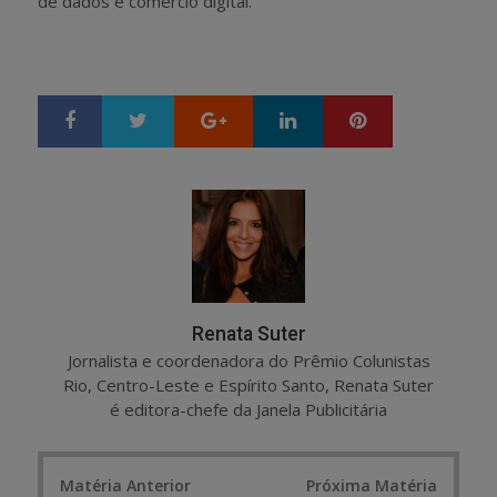
de dados e comércio digital.
Google+
LinkedIn
Pinterest
S
T
h
w
a
e
r
e
e
t
Renata Suter
Jornalista e coordenadora do Prêmio Colunistas
Rio, Centro-Leste e Espírito Santo, Renata Suter
é editora-chefe da Janela Publicitária
Post
Matéria Anterior
Próxima Matéria