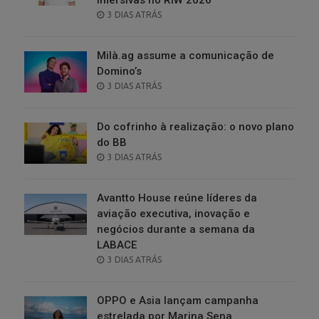
imersivas no RIW 2026
POSTED
3 DIAS ATRÁS
ON
Milà.ag assume a comunicação de
Domino’s
POSTED
3 DIAS ATRÁS
ON
Do cofrinho à realização: o novo plano
do BB
POSTED
3 DIAS ATRÁS
ON
Avantto House reúne líderes da
aviação executiva, inovação e
negócios durante a semana da
LABACE
POSTED
3 DIAS ATRÁS
ON
OPPO e Asia lançam campanha
estrelada por Marina Sena