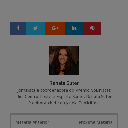
Google+
LinkedIn
Pinterest
S
T
h
w
a
e
r
e
e
t
Renata Suter
Jornalista e coordenadora do Prêmio Colunistas
Rio, Centro-Leste e Espírito Santo, Renata Suter
é editora-chefe da Janela Publicitária
Post
Matéria Anterior
Próxima Matéria
navigation