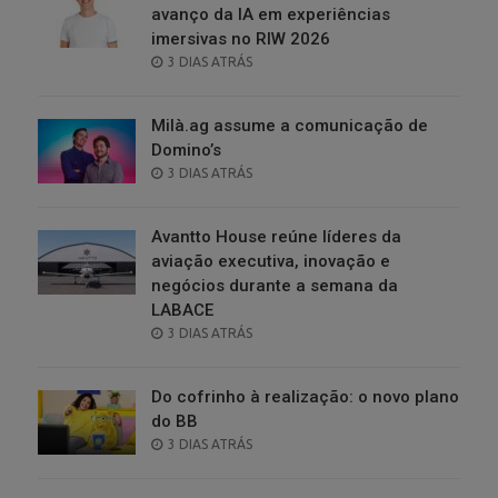
avanço da IA em experiências
imersivas no RIW 2026
POSTED
3 DIAS ATRÁS
ON
Milà.ag assume a comunicação de
Domino’s
POSTED
3 DIAS ATRÁS
ON
Avantto House reúne líderes da
aviação executiva, inovação e
negócios durante a semana da
LABACE
POSTED
3 DIAS ATRÁS
ON
Do cofrinho à realização: o novo plano
do BB
POSTED
3 DIAS ATRÁS
ON