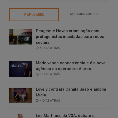
COLABORADORES
POPULARES
Peugeot e Havas criam ação com
protagonistas inusitadas para redes
sociais
POSTED
3 DIAS ATRÁS
ON
Made vence concorrência e é a nova
agência da operadora Alares
POSTED
3 DIAS ATRÁS
ON
Lovely contrata Camila Saab e amplia
Mídia
POSTED
4 DIAS ATRÁS
ON
Leo Martinez, da V3A, debate o