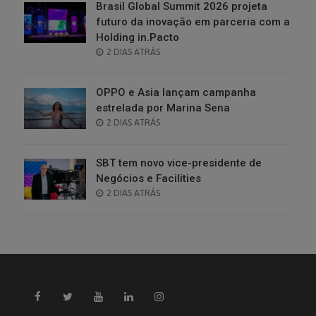
Brasil Global Summit 2026 projeta
futuro da inovação em parceria com a
Holding in.Pacto
POSTED
2 DIAS ATRÁS
ON
OPPO e Asia lançam campanha
estrelada por Marina Sena
POSTED
2 DIAS ATRÁS
ON
SBT tem novo vice-presidente de
Negócios e Facilities
POSTED
2 DIAS ATRÁS
ON