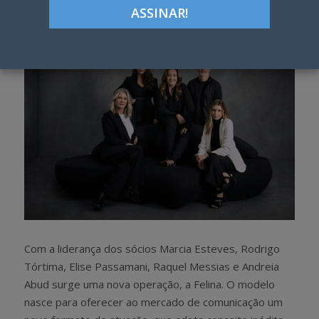
h
w
a
e
r
e
e
t
Com a liderança dos sócios Marcia Esteves, Rodrigo
Tórtima, Elise Passamani, Raquel Messias e Andreia
Abud surge uma nova operação, a Felina. O modelo
nasce para oferecer ao mercado de comunicação um