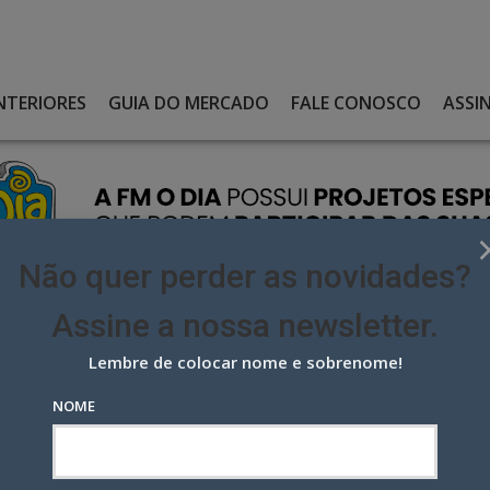
NTERIORES
GUIA DO MERCADO
FALE CONOSCO
ASSI
Não quer perder as novidades?
Assine a nossa newsletter.
Lembre de colocar nome e sobrenome!
CONTA INSTITUCIONAL DE EMS QUE TERÁ A PRIMEIRA CANETA
NOME
a institucional de EMS que terá