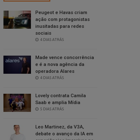
Peugeot e Havas criam
ação com protagonistas
inusitadas para redes
sociais
POSTED
4 DIAS ATRÁS
ON
Made vence concorrência
e é a nova agência da
operadora Alares
POSTED
4 DIAS ATRÁS
ON
Lovely contrata Camila
Saab e amplia Mídia
POSTED
5 DIAS ATRÁS
ON
Leo Martinez, da V3A,
debate o avanço da IA em