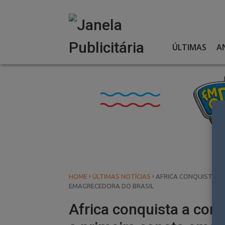
Skip
to
content
ÚLTIMAS
A
›
›
HOME
ÚLTIMAS NOTÍCIAS
AFRICA CONQUISTA A 
EMAGRECEDORA DO BRASIL
Africa conquista a cont