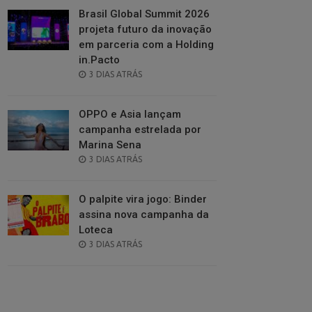
Brasil Global Summit 2026
projeta futuro da inovação
em parceria com a Holding
in.Pacto
POSTED
3 DIAS ATRÁS
ON
OPPO e Asia lançam
campanha estrelada por
Marina Sena
POSTED
3 DIAS ATRÁS
ON
O palpite vira jogo: Binder
assina nova campanha da
Loteca
POSTED
3 DIAS ATRÁS
ON