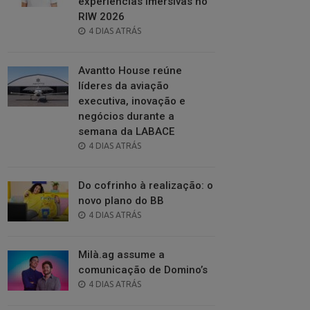
experiências imersivas no
RIW 2026
POSTED
4 DIAS ATRÁS
ON
Avantto House reúne
líderes da aviação
executiva, inovação e
negócios durante a
semana da LABACE
POSTED
4 DIAS ATRÁS
ON
Do cofrinho à realização: o
novo plano do BB
POSTED
4 DIAS ATRÁS
ON
Milà.ag assume a
comunicação de Domino’s
POSTED
4 DIAS ATRÁS
ON