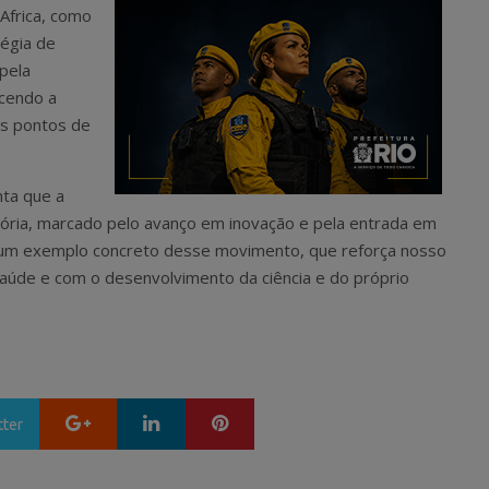
 Africa, como
tégia de
pela
ecendo a
es pontos de
nta que a
tória, marcado pelo avanço em inovação e pela entrada em
é um exemplo concreto desse movimento, que reforça nosso
úde e com o desenvolvimento da ciência e do próprio
Google+
LinkedIn
Pinterest
tter