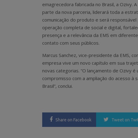
emagrecedora fabricada no Brasil, a Ozivy. A
parte da nova parceria, liderará toda a estra
comunicação do produto e será responsável 
operação completa de social e digital, fortal
presença e a relevância da EMS em diferent
contato com seus públicos.
Marcus Sanchez, vice-presidente da EMS, co
empresa vive um novo capítulo em sua traje
novas categorias. “O lançamento de Ozivy 
compromisso com a ampliação do acesso à sa
Brasil”, conclui.
Share
on Facebook
Tweet
on Twi