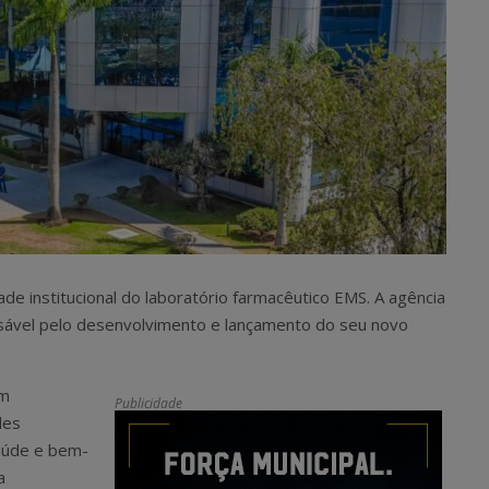
dade institucional do laboratório farmacêutico EMS. A agência
sável pelo desenvolvimento e lançamento do seu novo
ém
Publicidade
des
aúde e bem-
a