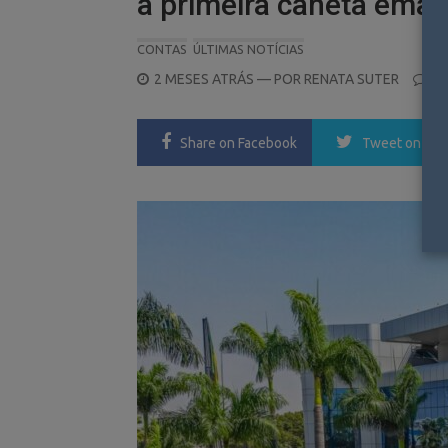
a primeira caneta emag
CONTAS
ÚLTIMAS NOTÍCIAS
POSTED
2 MESES ATRÁS
— POR
RENATA SUTER
0
ON
Share
on Facebook
Tweet
on Twi