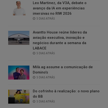
Leo Martinez, da V3A, debate o
avanço da IA em experiências
imersivas no RIW 2026
POSTED
5 DIAS ATRÁS
ON
Avantto House reúne líderes da
aviação executiva, inovação e
negócios durante a semana da
LABACE
POSTED
5 DIAS ATRÁS
ON
Milà.ag assume a comunicação de
Domino’s
POSTED
5 DIAS ATRÁS
ON
Do cofrinho à realização: o novo plano
do BB
POSTED
5 DIAS ATRÁS
ON