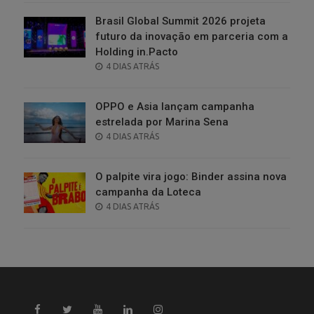
Brasil Global Summit 2026 projeta
futuro da inovação em parceria com a
Holding in.Pacto
POSTED
4 DIAS ATRÁS
ON
OPPO e Asia lançam campanha
estrelada por Marina Sena
POSTED
4 DIAS ATRÁS
ON
O palpite vira jogo: Binder assina nova
campanha da Loteca
POSTED
4 DIAS ATRÁS
ON