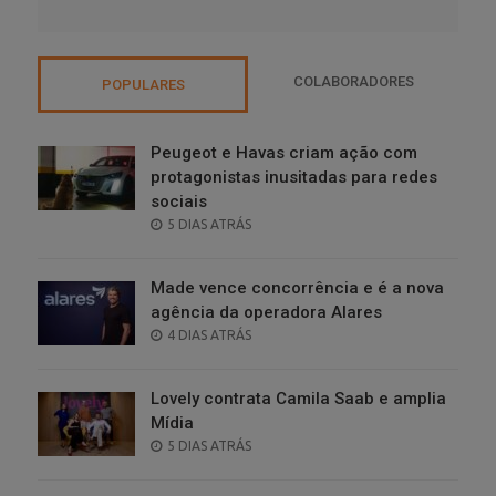
COLABORADORES
POPULARES
Peugeot e Havas criam ação com
protagonistas inusitadas para redes
sociais
POSTED
5 DIAS ATRÁS
ON
Made vence concorrência e é a nova
agência da operadora Alares
POSTED
4 DIAS ATRÁS
ON
Lovely contrata Camila Saab e amplia
Mídia
POSTED
5 DIAS ATRÁS
ON