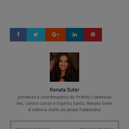
Google+
LinkedIn
Pinterest
S
T
h
w
a
e
r
e
e
t
Renata Suter
Jornalista e coordenadora do Prêmio Colunistas
Rio, Centro-Leste e Espírito Santo, Renata Suter
é editora-chefe da Janela Publicitária
Post