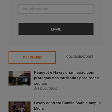
COLABORADORES
POPULARES
Peugeot e Havas criam ação com
protagonistas inusitadas para redes
sociais
POSTED
3 DIAS ATRÁS
ON
Lovely contrata Camila Saab e amplia
Mídia