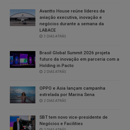
Avantto House reúne líderes da
aviação executiva, inovação e
negócios durante a semana da
LABACE
POSTED
3 DIAS ATRÁS
ON
Brasil Global Summit 2026 projeta
futuro da inovação em parceria com a
Holding in.Pacto
POSTED
2 DIAS ATRÁS
ON
OPPO e Asia lançam campanha
estrelada por Marina Sena
POSTED
2 DIAS ATRÁS
ON
SBT tem novo vice-presidente de
Negócios e Facilities
POSTED
2 DIAS ATRÁS