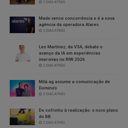
POSTED
3 DIAS ATRÁS
ON
Made vence concorrência e é a nova
agência da operadora Alares
POSTED
2 DIAS ATRÁS
ON
Leo Martinez, da V3A, debate o
avanço da IA em experiências
imersivas no RIW 2026
POSTED
3 DIAS ATRÁS
ON
Milà.ag assume a comunicação de
Domino’s
POSTED
3 DIAS ATRÁS
ON
Do cofrinho à realização: o novo plano
do BB
POSTED
3 DIAS ATRÁS
ON