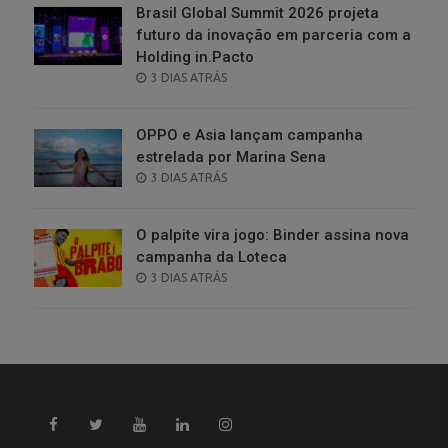
Brasil Global Summit 2026 projeta
futuro da inovação em parceria com a
Holding in.Pacto
POSTED
3 DIAS ATRÁS
ON
OPPO e Asia lançam campanha
estrelada por Marina Sena
POSTED
3 DIAS ATRÁS
ON
O palpite vira jogo: Binder assina nova
campanha da Loteca
POSTED
3 DIAS ATRÁS
ON