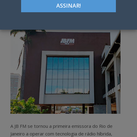
Google+
LinkedIn
Pinterest
S
T
h
w
a
e
r
e
e
t
A JB FM se tornou a primeira emissora do Rio de
Janeiro a operar com tecnologia de rádio híbrid
a,