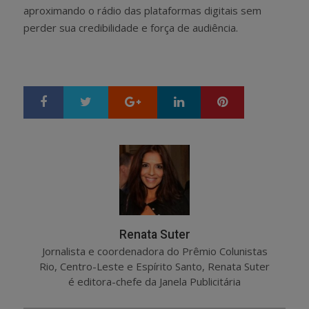
aproximando o rádio das plataformas digitais sem
perder sua credibilidade e força de audiência.
Google+
LinkedIn
Pinterest
S
T
h
w
a
e
r
e
e
t
Renata Suter
Jornalista e coordenadora do Prêmio Colunistas
Rio, Centro-Leste e Espírito Santo, Renata Suter
é editora-chefe da Janela Publicitária