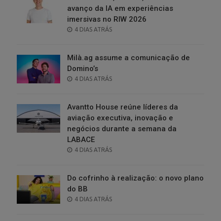
avanço da IA em experiências
imersivas no RIW 2026
POSTED
4 DIAS ATRÁS
ON
Milà.ag assume a comunicação de
Domino’s
POSTED
4 DIAS ATRÁS
ON
Avantto House reúne líderes da
aviação executiva, inovação e
negócios durante a semana da
LABACE
POSTED
4 DIAS ATRÁS
ON
Do cofrinho à realização: o novo plano
do BB
POSTED
4 DIAS ATRÁS
ON