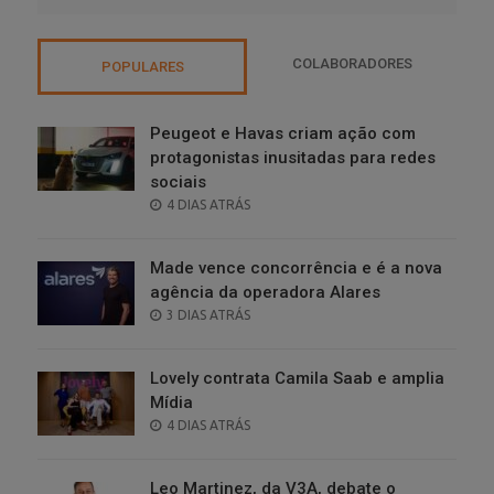
COLABORADORES
POPULARES
Peugeot e Havas criam ação com
protagonistas inusitadas para redes
sociais
POSTED
4 DIAS ATRÁS
ON
Made vence concorrência e é a nova
agência da operadora Alares
POSTED
3 DIAS ATRÁS
ON
Lovely contrata Camila Saab e amplia
Mídia
POSTED
4 DIAS ATRÁS
ON
Leo Martinez, da V3A, debate o