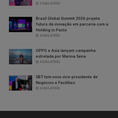
POSTED
5 DIAS ATRÁS
ON
Brasil Global Summit 2026 projeta
futuro da inovação em parceria com a
Holding in.Pacto
POSTED
4 DIAS ATRÁS
ON
OPPO e Asia lançam campanha
estrelada por Marina Sena
POSTED
4 DIAS ATRÁS
ON
SBT tem novo vice-presidente de
Negócios e Facilities
POSTED
4 DIAS ATRÁS
ON