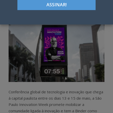
Google+
LinkedIn
Pinterest
S
T
h
w
a
e
r
e
e
t
Conferência global de tecnologia e inovação que chega
à capital paulista entre os dias 13 e 15 de maio, a São
Paulo Innovation Week promete mobilizar a
comunidade ligada à inovação e tem a Binder como