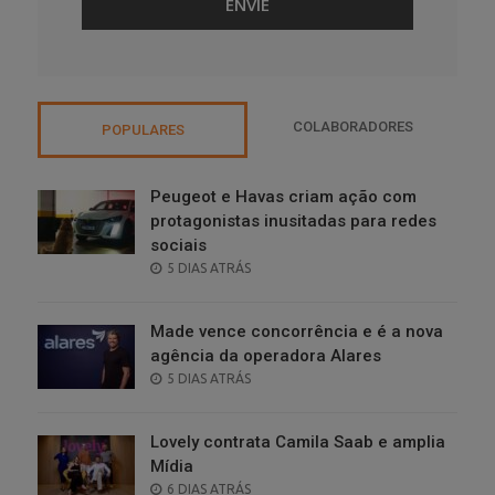
COLABORADORES
POPULARES
Peugeot e Havas criam ação com
protagonistas inusitadas para redes
sociais
POSTED
5 DIAS ATRÁS
ON
Made vence concorrência e é a nova
agência da operadora Alares
POSTED
5 DIAS ATRÁS
ON
Lovely contrata Camila Saab e amplia
Mídia
POSTED
6 DIAS ATRÁS