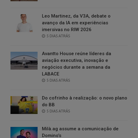
ON
Leo Martinez, da V3A, debate o
avanço da IA em experiências
imersivas no RIW 2026
POSTED
5 DIAS ATRÁS
ON
Avantto House reúne líderes da
aviação executiva, inovação e
negócios durante a semana da
LABACE
POSTED
5 DIAS ATRÁS
ON
Do cofrinho à realização: o novo plano
do BB
POSTED
5 DIAS ATRÁS
ON
Milà.ag assume a comunicação de
Domino’s