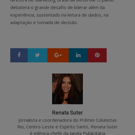
debaterá o grande desafio de liderar além da
experiência, sustentado na leitura de dados, na
adaptação e tomada de decisão.
Google+
LinkedIn
Pinterest
S
T
h
w
a
e
r
e
e
t
Renata Suter
Jornalista e coordenadora do Prêmio Colunistas
Rio, Centro-Leste e Espírito Santo, Renata Suter
é editora-chefe da Janela Publicitária