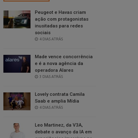
Peugeot e Havas criam
ação com protagonistas
inusitadas para redes
sociais
POSTED
4 DIAS ATRÁS
ON
Made vence concorrência
e é a nova agência da
operadora Alares
POSTED
3 DIAS ATRÁS
ON
Lovely contrata Camila
Saab e amplia Mídia
POSTED
4 DIAS ATRÁS
ON
Leo Martinez, da V3A,
debate o avanço da IA em