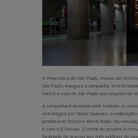
A Pinacoteca de São Paulo, museu da Secretar
São Paulo, inaugura a campanha ‘Arte brasile
metrô e ruas de São Paulo um conjunto de o
A campanha é assinada pela N.ideias, a consul
estratégica por Nizan Guanaes, e realização 
produtoras Bóson e Blood Audio. Na veiculaçã
é com a JCDecaux. O mote do projeto é ressa
facilidade de acesso aos três edifícios do mu