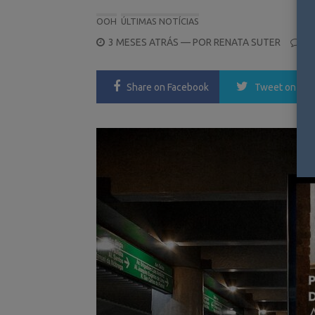
OOH
ÚLTIMAS NOTÍCIAS
POSTED
3 MESES ATRÁS
— POR
RENATA SUTER
0
ON
Share
on Facebook
Tweet
on Twi