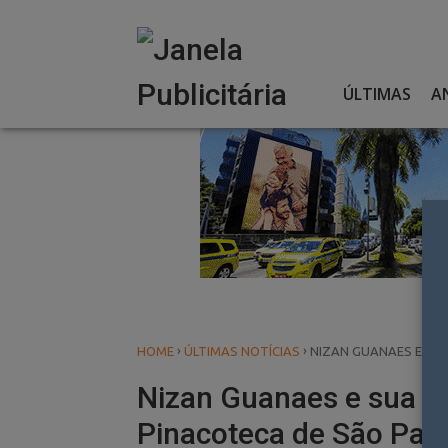
Skip
to
content
ÚLTIMAS
A
›
›
HOME
ÚLTIMAS NOTÍCIAS
NIZAN GUANAES E SU
Nizan Guanaes e sua N
Pinacoteca de São Pau