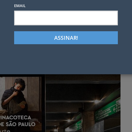
EMAIL
Google+
LinkedIn
Pinterest
tter