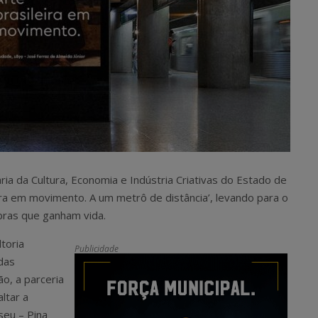
ia da Cultura, Economia e Indústria Criativas do Estado de
ira em movimento. A um metrô de distância’, levando para o
bras que ganham vida.
toria
Publicidade
das
o, a parceria
ltar a
seu – Pina