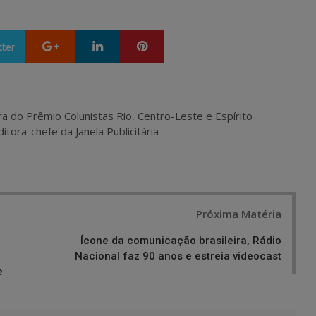
Google+
LinkedIn
Pinterest
tter
ra do Prêmio Colunistas Rio, Centro-Leste e Espírito
itora-chefe da Janela Publicitária
Próxima Matéria
Ícone da comunicação brasileira, Rádio
Nacional faz 90 anos e estreia videocast
e