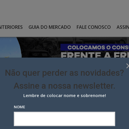
NTERIORES
GUIA DO MERCADO
FALE CONOSCO
ASSI
Não quer perder as novidades?
Assine a nossa newsletter.
Lembre de colocar nome e sobrenome!
A N.IDEIAS ASSINAM CAMPANHA DA PINACOTECA DE SÃO PAULO
NOME
.ideias assinam campanha da
lo