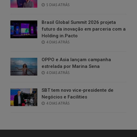
POSTED
5 DIAS ATRÁS
ON
Brasil Global Summit 2026 projeta
futuro da inovação em parceria com a
Holding in.Pacto
POSTED
4 DIAS ATRÁS
ON
OPPO e Asia lançam campanha
estrelada por Marina Sena
POSTED
4 DIAS ATRÁS
ON
SBT tem novo vice-presidente de
Negócios e Facilities
POSTED
4 DIAS ATRÁS
ON