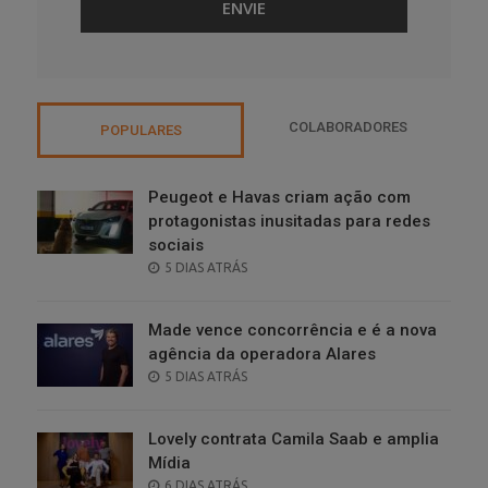
COLABORADORES
POPULARES
Peugeot e Havas criam ação com
protagonistas inusitadas para redes
sociais
POSTED
5 DIAS ATRÁS
ON
Made vence concorrência e é a nova
agência da operadora Alares
POSTED
5 DIAS ATRÁS
ON
Lovely contrata Camila Saab e amplia
Mídia
POSTED
6 DIAS ATRÁS