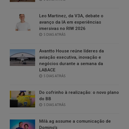
ON
Leo Martinez, da V3A, debate o
avanço da IA em experiências
imersivas no RIW 2026
POSTED
5 DIAS ATRÁS
ON
Avantto House reúne líderes da
aviação executiva, inovação e
negócios durante a semana da
LABACE
POSTED
5 DIAS ATRÁS
ON
Do cofrinho à realização: o novo plano
do BB
POSTED
5 DIAS ATRÁS
ON
Milà.ag assume a comunicação de
Domino’s