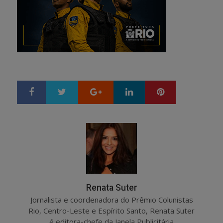
Google+
LinkedIn
Pinterest
S
T
h
w
a
e
r
e
e
t
Renata Suter
Jornalista e coordenadora do Prêmio Colunistas
Rio, Centro-Leste e Espírito Santo, Renata Suter
é editora-chefe da Janela Publicitária