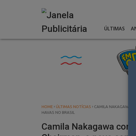
Skip
to
content
ÚLTIMAS
A
›
›
HOME
ÚLTIMAS NOTÍCIAS
CAMILA NAKAGAWA CO
HAVAS NO BRASIL
Camila Nakagawa como