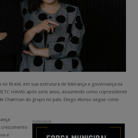
o Brasil, em sua estrutura de liderança e governança na
 BETC HAVAS após sete anos, assumindo como copresidente
de Chairman do grupo no país. Diego Alonso segue como
rança
Publicidade
e crescimento
iva e