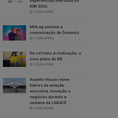
experiências imersivas no
RIW 2026
POSTED
3 DIAS ATRÁS
ON
Milà.ag assume a
comunicação de Domino’s
POSTED
3 DIAS ATRÁS
ON
Do cofrinho à realização: o
novo plano do BB
POSTED
3 DIAS ATRÁS
ON
Avantto House reúne
líderes da aviação
executiva, inovação e
negócios durante a
semana da LABACE
POSTED
3 DIAS ATRÁS
ON