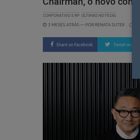
Chairman, o novo com
CORPORATIVO E RP
ÚLTIMAS NOTÍCIAS
POSTED
3 MESES ATRÁS
— POR
RENATA SUTER
0
ON
Share
on Facebook
Tweet
on Twi