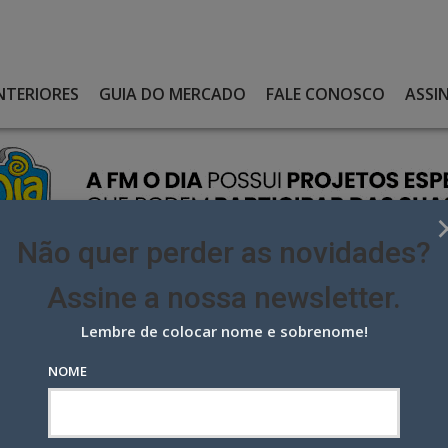
NTERIORES
GUIA DO MERCADO
FALE CONOSCO
ASSI
Não quer perder as novidades?
Assine a nossa newsletter.
Lembre de colocar nome e sobrenome!
MO CEO E ERH RAY COMO CHAIRMAN, O NOVO COMANDO DA BETC
NOME
 CEO e Erh Ray como