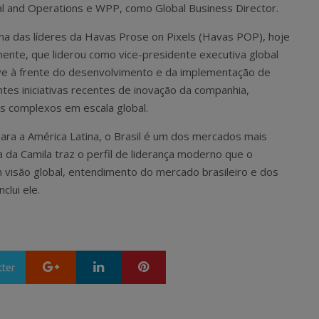
tal and Operations e WPP, como Global Business Director.
uma das líderes da Havas Prose on Pixels (Havas POP), hoje
ente, que liderou como vice-presidente executiva global
ve à frente do desenvolvimento e da implementação de
es iniciativas recentes de inovação da companhia,
os complexos em escala global.
ra a América Latina, o Brasil é um dos mercados mais
a da Camila traz o perfil de liderança moderno que o
visão global, entendimento do mercado brasileiro e dos
clui ele.
Google+
LinkedIn
Pinterest
tter