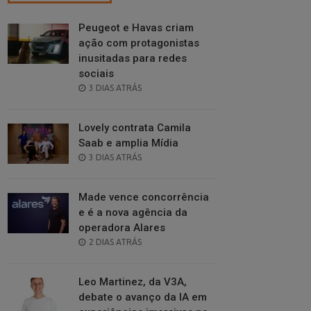
Peugeot e Havas criam
ação com protagonistas
inusitadas para redes
sociais
POSTED
3 DIAS ATRÁS
ON
Lovely contrata Camila
Saab e amplia Mídia
POSTED
3 DIAS ATRÁS
ON
Made vence concorrência
e é a nova agência da
operadora Alares
POSTED
2 DIAS ATRÁS
ON
Leo Martinez, da V3A,
debate o avanço da IA em