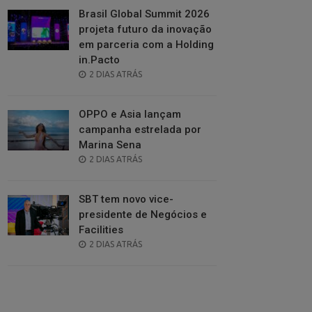
Brasil Global Summit 2026
projeta futuro da inovação
em parceria com a Holding
in.Pacto
POSTED
2 DIAS ATRÁS
ON
OPPO e Asia lançam
campanha estrelada por
Marina Sena
POSTED
2 DIAS ATRÁS
ON
SBT tem novo vice-
presidente de Negócios e
Facilities
POSTED
2 DIAS ATRÁS
ON