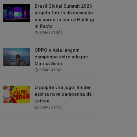
Brasil Global Summit 2026
projeta futuro da inovação
em parceria com a Holding
in.Pacto
POSTED
5 DIAS ATRÁS
ON
OPPO e Asia lançam
campanha estrelada por
Marina Sena
POSTED
5 DIAS ATRÁS
ON
O palpite vira jogo: Binder
assina nova campanha da
Loteca
POSTED
5 DIAS ATRÁS
ON