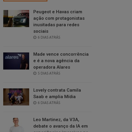
Peugeot e Havas criam
ação com protagonistas
inusitadas para redes
sociais
POSTED
6 DIAS ATRÁS
ON
Made vence concorrência
e é a nova agência da
operadora Alares
POSTED
5 DIAS ATRÁS
ON
Lovely contrata Camila
Saab e amplia Mídia
POSTED
6 DIAS ATRÁS
ON
Leo Martinez, da V3A,
debate o avanço da IA em