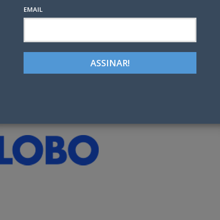
EMAIL
Google+
LinkedIn
Pinterest
tter