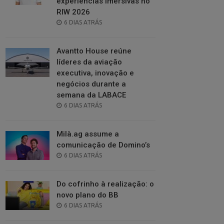
experiências imersivas no
RIW 2026
POSTED
6 DIAS ATRÁS
ON
Avantto House reúne
líderes da aviação
executiva, inovação e
negócios durante a
semana da LABACE
POSTED
6 DIAS ATRÁS
ON
Milà.ag assume a
comunicação de Domino’s
POSTED
6 DIAS ATRÁS
ON
Do cofrinho à realização: o
novo plano do BB
POSTED
6 DIAS ATRÁS
ON