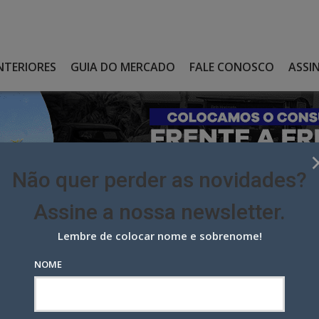
NTERIORES
GUIA DO MERCADO
FALE CONOSCO
ASSI
Não quer perder as novidades?
Assine a nossa newsletter.
Lembre de colocar nome e sobrenome!
 INÍCIO DE SUA NOVA HOLDING EM 2026
NOME
ício de sua nova holding em