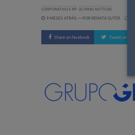
CORPORATIVO E RP
ÚLTIMAS NOTÍCIAS
POSTED
9 MESES ATRÁS
— POR
RENATA SUTER
0
ON
Share
on Facebook
Tweet
on Twi