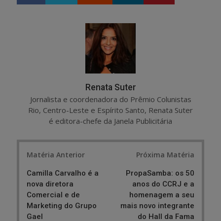
h
w
a
e
r
e
e
t
Renata Suter
Jornalista e coordenadora do Prêmio Colunistas
Rio, Centro-Leste e Espírito Santo, Renata Suter
é editora-chefe da Janela Publicitária
Post
Matéria Anterior
Próxima Matéria
navigation
Camilla Carvalho é a
PropaSamba: os 50
nova diretora
anos do CCRJ e a
Comercial e de
homenagem a seu
Marketing do Grupo
mais novo integrante
Gael
do Hall da Fama