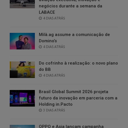
negócios durante a semana da
LABACE
POSTED
4 DIAS ATRÁS
ON
Milà.ag assume a comunicação de
Domino’s
POSTED
4 DIAS ATRÁS
ON
Do cofrinho à realização: o novo plano
do BB
POSTED
4 DIAS ATRÁS
ON
Brasil Global Summit 2026 projeta
futuro da inovação em parceria com a
Holding in.Pacto
POSTED
3 DIAS ATRÁS
ON
OPPO e Asia lançam campanha