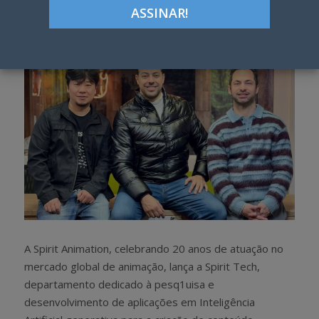
h
w
a
e
r
e
e
t
A Spirit Animation, celebrando 20 anos de atuação no
mercado global de animação, lança a Spirit Tech,
departamento dedicado à pesq1uisa e
desenvolvimento de aplicações em Inteligência