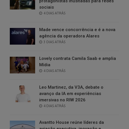
protagonistas inusitadas para redes
sociais
POSTED
4 DIAS ATRÁS
ON
Made vence concorrência e é a nova
agência da operadora Alares
POSTED
3 DIAS ATRÁS
ON
Lovely contrata Camila Saab e amplia
Mídia
POSTED
4 DIAS ATRÁS
ON
Leo Martinez, da V3A, debate o
avanço da IA em experiências
imersivas no RIW 2026
POSTED
4 DIAS ATRÁS
ON
Avantto House reúne líderes da
aviação executiva, inovação e