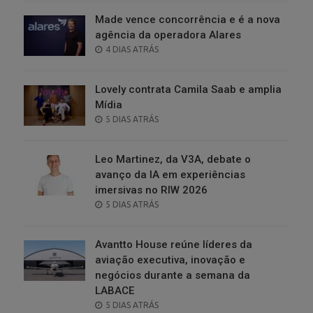
Made vence concorrência e é a nova
agência da operadora Alares
POSTED
4 DIAS ATRÁS
ON
Lovely contrata Camila Saab e amplia
Mídia
POSTED
5 DIAS ATRÁS
ON
Leo Martinez, da V3A, debate o
avanço da IA em experiências
imersivas no RIW 2026
POSTED
5 DIAS ATRÁS
ON
Avantto House reúne líderes da
aviação executiva, inovação e
negócios durante a semana da
LABACE
POSTED
5 DIAS ATRÁS