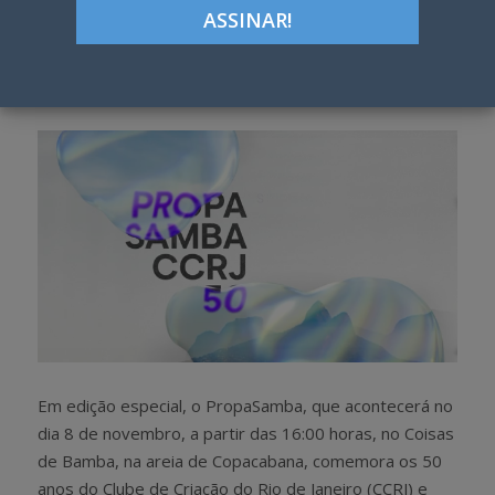
ON
Google+
LinkedIn
Pinterest
S
T
h
w
a
e
r
e
e
t
Em edição especial, o PropaSamba, que acontecerá no
dia 8 de novembro, a partir das 16:00 horas, no Coisas
de Bamba, na areia de Copacabana, comemora os 50
anos do Clube de Criação do Rio de Janeiro (CCRJ) e