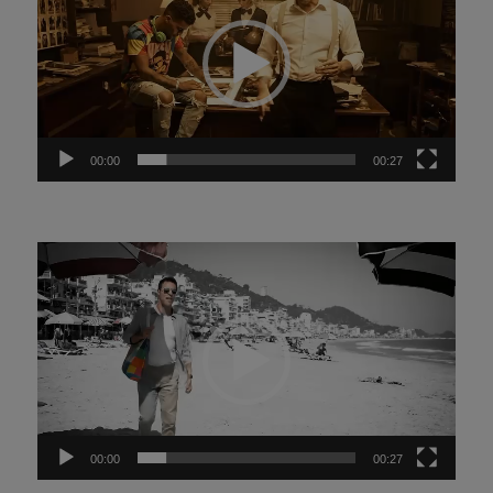
vídeo
00:00
00:27
Tocador
de
vídeo
00:00
00:27