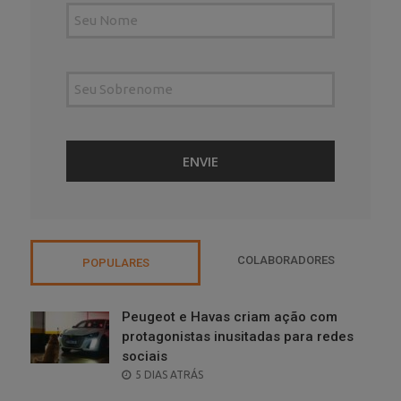
COLABORADORES
POPULARES
Peugeot e Havas criam ação com
protagonistas inusitadas para redes
sociais
POSTED
5 DIAS ATRÁS
ON