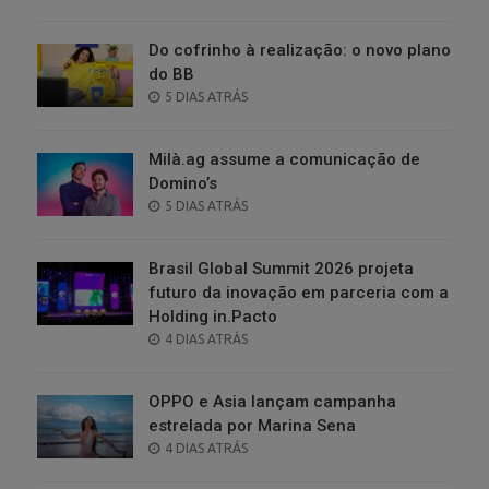
ON
Do cofrinho à realização: o novo plano
do BB
POSTED
5 DIAS ATRÁS
ON
Milà.ag assume a comunicação de
Domino’s
POSTED
5 DIAS ATRÁS
ON
Brasil Global Summit 2026 projeta
futuro da inovação em parceria com a
Holding in.Pacto
POSTED
4 DIAS ATRÁS
ON
OPPO e Asia lançam campanha
estrelada por Marina Sena
POSTED
4 DIAS ATRÁS
ON