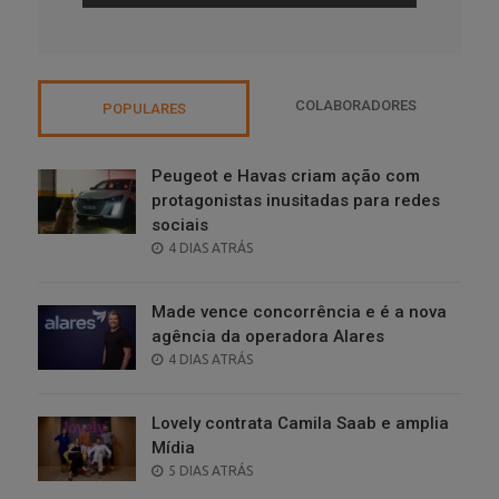
COLABORADORES
POPULARES
Peugeot e Havas criam ação com
protagonistas inusitadas para redes
sociais
POSTED
4 DIAS ATRÁS
ON
Made vence concorrência e é a nova
agência da operadora Alares
POSTED
4 DIAS ATRÁS
ON
Lovely contrata Camila Saab e amplia
Mídia
POSTED
5 DIAS ATRÁS
ON