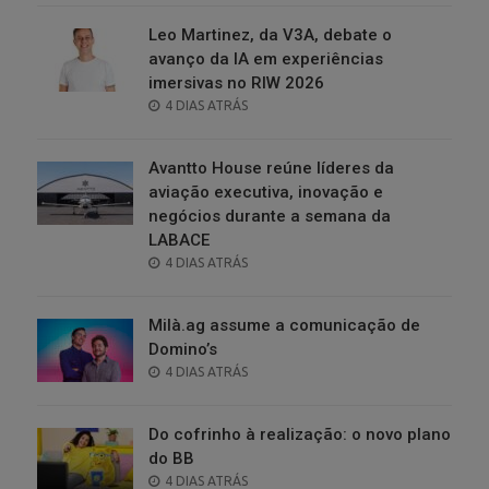
Leo Martinez, da V3A, debate o
avanço da IA em experiências
imersivas no RIW 2026
POSTED
4 DIAS ATRÁS
ON
Avantto House reúne líderes da
aviação executiva, inovação e
negócios durante a semana da
LABACE
POSTED
4 DIAS ATRÁS
ON
Milà.ag assume a comunicação de
Domino’s
POSTED
4 DIAS ATRÁS
ON
Do cofrinho à realização: o novo plano
do BB
POSTED
4 DIAS ATRÁS