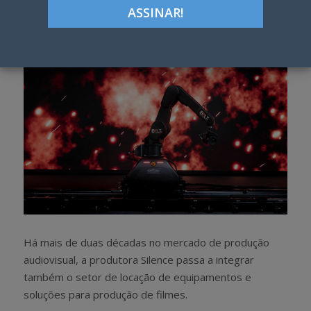
h
w
a
e
r
e
e
t
Há mais de duas décadas no mercado de produção
audiovisual, a produtora Silence passa a integrar
também o setor de locação de equipamentos e
soluções para produção de filmes.