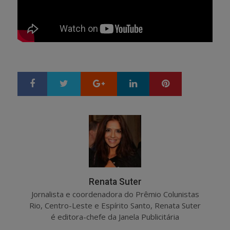
Google+
LinkedIn
Pinterest
S
T
h
w
a
e
r
e
e
t
Renata Suter
Jornalista e coordenadora do Prêmio Colunistas
Rio, Centro-Leste e Espírito Santo, Renata Suter
é editora-chefe da Janela Publicitária