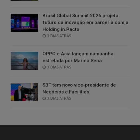
ON
Brasil Global Summit 2026 projeta
futuro da inovação em parceria com a
Holding in.Pacto
POSTED
3 DIAS ATRÁS
ON
OPPO e Asia lançam campanha
estrelada por Marina Sena
POSTED
3 DIAS ATRÁS
ON
SBT tem novo vice-presidente de
Negócios e Facilities
POSTED
3 DIAS ATRÁS
ON