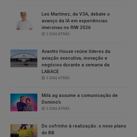
ON
Leo Martinez, da V3A, debate o
avanço da IA em experiências
imersivas no RIW 2026
POSTED
5 DIAS ATRÁS
ON
Avantto House reúne líderes da
aviação executiva, inovação e
negócios durante a semana da
LABACE
POSTED
5 DIAS ATRÁS
ON
Milà.ag assume a comunicação de
Domino’s
POSTED
5 DIAS ATRÁS
ON
Do cofrinho à realização: o novo plano
do BB