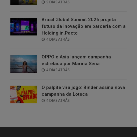
POSTED
5 DIAS ATRÁS
ON
Brasil Global Summit 2026 projeta
futuro da inovação em parceria com a
Holding in.Pacto
POSTED
4 DIAS ATRÁS
ON
OPPO e Asia lançam campanha
estrelada por Marina Sena
POSTED
4 DIAS ATRÁS
ON
O palpite vira jogo: Binder assina nova
campanha da Loteca
POSTED
4 DIAS ATRÁS
ON