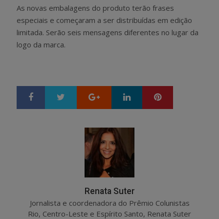
As novas embalagens do produto terão frases
especiais e começaram a ser distribuídas em edição
limitada. Serão seis mensagens diferentes no lugar da
logo da marca.
Google+
LinkedIn
Pinterest
S
T
h
w
a
e
r
e
e
t
Renata Suter
Jornalista e coordenadora do Prêmio Colunistas
Rio, Centro-Leste e Espírito Santo, Renata Suter