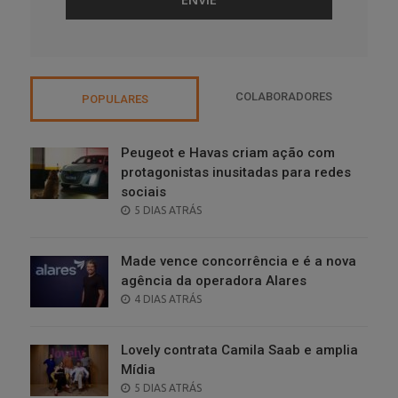
COLABORADORES
POPULARES
Peugeot e Havas criam ação com
protagonistas inusitadas para redes
sociais
POSTED
5 DIAS ATRÁS
ON
Made vence concorrência e é a nova
agência da operadora Alares
POSTED
4 DIAS ATRÁS
ON
Lovely contrata Camila Saab e amplia
Mídia
POSTED
5 DIAS ATRÁS