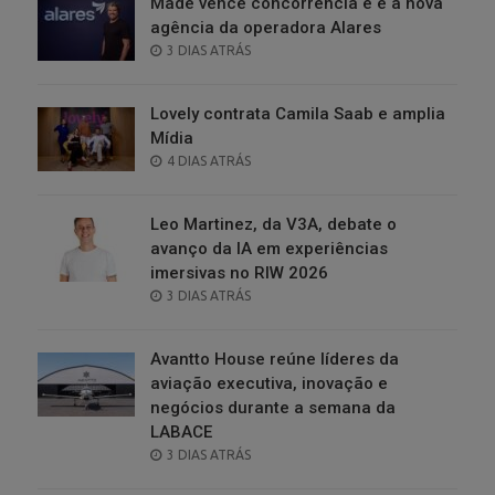
Made vence concorrência e é a nova
agência da operadora Alares
POSTED
3 DIAS ATRÁS
ON
Lovely contrata Camila Saab e amplia
Mídia
POSTED
4 DIAS ATRÁS
ON
Leo Martinez, da V3A, debate o
avanço da IA em experiências
imersivas no RIW 2026
POSTED
3 DIAS ATRÁS
ON
Avantto House reúne líderes da
aviação executiva, inovação e
negócios durante a semana da
LABACE
POSTED
3 DIAS ATRÁS
ON