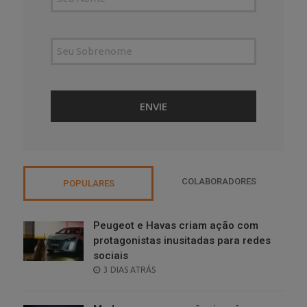
COLABORADORES
POPULARES
Peugeot e Havas criam ação com
protagonistas inusitadas para redes
sociais
POSTED
3 DIAS ATRÁS
ON