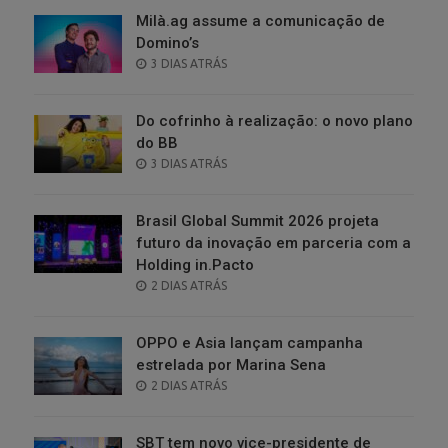
Milà.ag assume a comunicação de
Domino’s
POSTED
3 DIAS ATRÁS
ON
Do cofrinho à realização: o novo plano
do BB
POSTED
3 DIAS ATRÁS
ON
Brasil Global Summit 2026 projeta
futuro da inovação em parceria com a
Holding in.Pacto
POSTED
2 DIAS ATRÁS
ON
OPPO e Asia lançam campanha
estrelada por Marina Sena
POSTED
2 DIAS ATRÁS
ON
SBT tem novo vice-presidente de