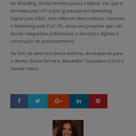
No Branding, Bruna Ferreira passa a liderar. Ela, que é
formada pela UFF e pós-graduada em Marketing
Digital pela EBAC, tem MBA em Neurociência, Consumo
e Marketing pela PUC-RS, atuou em projetos que vão
desde campanhas publicitárias a ativações digitais e
construção de posicionamento.
Na foto de abertura desta matéria, da esquerda para
a direita
: Bruna Ferreira, Alexandre Tucunduva (CEO) e
Denise Vieira.
Google+
LinkedIn
Pinterest
S
T
h
w
a
e
r
e
e
t