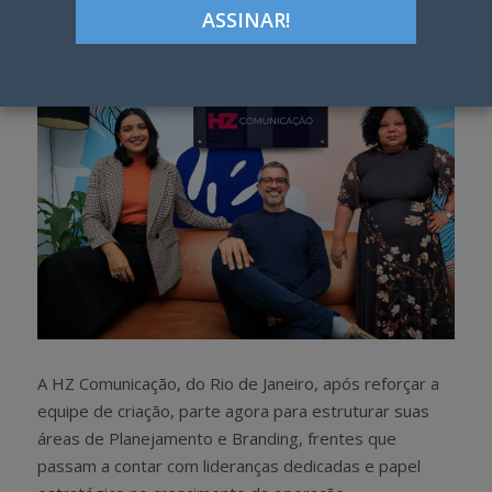
h
w
a
e
r
e
e
t
A HZ Comunicação, do Rio de Janeiro, após reforçar a
equipe de criação, parte agora para estruturar suas
áreas de Planejamento e Branding, frentes que
passam a contar com lideranças dedicadas e papel