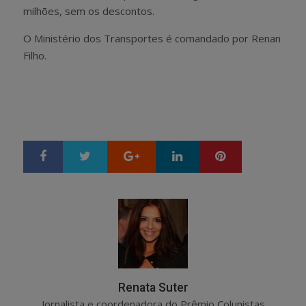
milhões, sem os descontos.
O Ministério dos Transportes é comandado por Renan
Filho.
Google+
LinkedIn
Pinterest
S
T
h
w
a
e
r
e
e
t
Renata Suter
Jornalista e coordenadora do Prêmio Colunistas