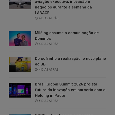
aviação executiva, inovação e
negócios durante a semana da
LABACE
POSTED
4 DIAS ATRÁS
ON
Milà.ag assume a comunicação de
Domino’s
POSTED
4 DIAS ATRÁS
ON
Do cofrinho à realização: o novo plano
do BB
POSTED
4 DIAS ATRÁS
ON
Brasil Global Summit 2026 projeta
futuro da inovação em parceria com a
Holding in.Pacto
POSTED
3 DIAS ATRÁS
ON