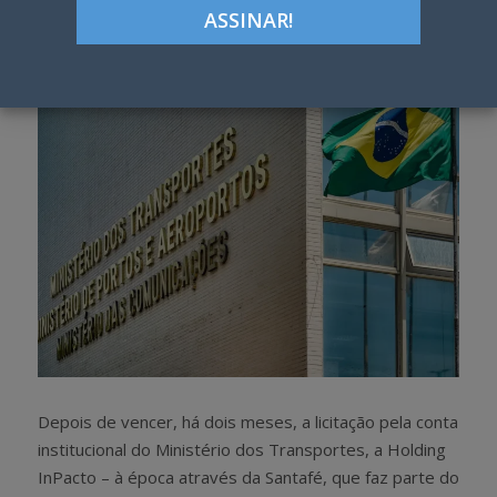
Google+
LinkedIn
Pinterest
S
T
h
w
a
e
r
e
e
t
Depois de vencer, há dois meses, a licitação pela conta
institucional do Ministério dos Transportes, a Holding
InPacto – à época através da Santafé, que faz parte do