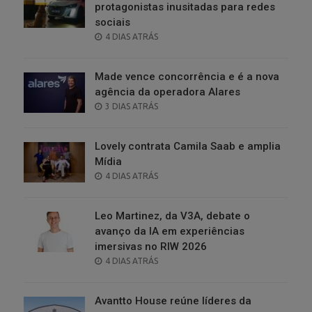
protagonistas inusitadas para redes
sociais
POSTED
4 DIAS ATRÁS
ON
Made vence concorrência e é a nova
agência da operadora Alares
POSTED
3 DIAS ATRÁS
ON
Lovely contrata Camila Saab e amplia
Mídia
POSTED
4 DIAS ATRÁS
ON
Leo Martinez, da V3A, debate o
avanço da IA em experiências
imersivas no RIW 2026
POSTED
4 DIAS ATRÁS
ON
Avantto House reúne líderes da