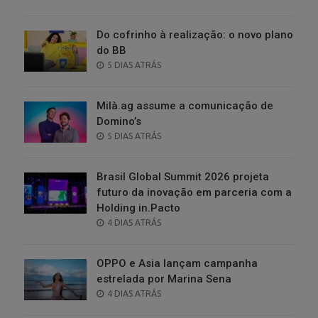
ON
Do cofrinho à realização: o novo plano
do BB
POSTED
5 DIAS ATRÁS
ON
Milà.ag assume a comunicação de
Domino’s
POSTED
5 DIAS ATRÁS
ON
Brasil Global Summit 2026 projeta
futuro da inovação em parceria com a
Holding in.Pacto
POSTED
4 DIAS ATRÁS
ON
OPPO e Asia lançam campanha
estrelada por Marina Sena
POSTED
4 DIAS ATRÁS
ON