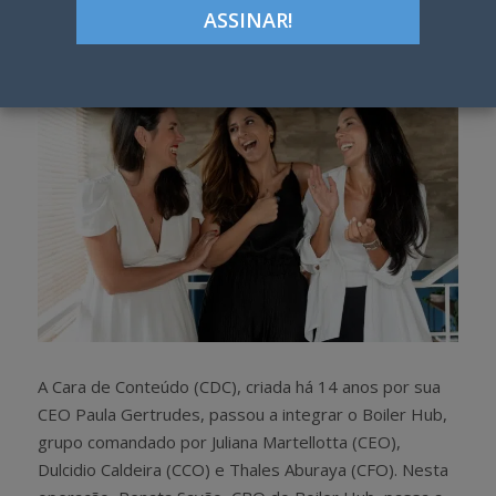
h
w
a
e
r
e
e
t
A Cara de Conteúdo (CDC), criada há 14 anos por sua
CEO Paula Gertrudes, passou a integrar o Boiler Hub,
grupo comandado por Juliana Martellotta (CEO),
Dulcidio Caldeira (CCO) e Thales Aburaya (CFO). Nesta