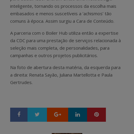
inteligente, tornando os processos da escolha mais
embasados e menos suscetíveis a ‘achismos’ tão
comuns à época. Assim surgiu a Cara de Conteúdo.
A parceria com o Boiler Hub utiliza então a expertise
da CDC para uma prestação de serviços relacionada à
seleção mais completa, de personalidades, para
campanhas e outros projetos publicitários.
Na foto de abertura desta matéria, da esquerda para
a direita: Renata Sayão, Juliana Martellotta e Paula
Gertrudes.
Google+
LinkedIn
Pinterest
S
T
h
w
a
e
r
e