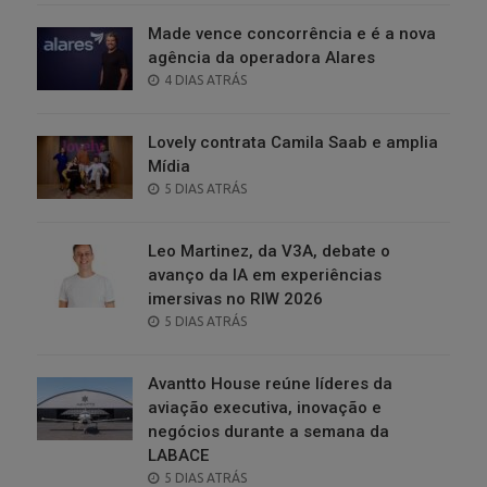
Made vence concorrência e é a nova
agência da operadora Alares
POSTED
4 DIAS ATRÁS
ON
Lovely contrata Camila Saab e amplia
Mídia
POSTED
5 DIAS ATRÁS
ON
Leo Martinez, da V3A, debate o
avanço da IA em experiências
imersivas no RIW 2026
POSTED
5 DIAS ATRÁS
ON
Avantto House reúne líderes da
aviação executiva, inovação e
negócios durante a semana da
LABACE
POSTED
5 DIAS ATRÁS