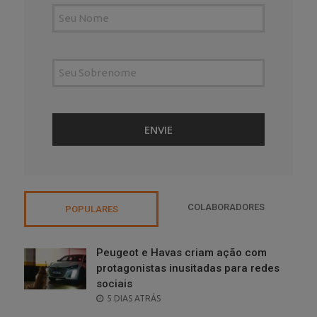
COLABORADORES
POPULARES
Peugeot e Havas criam ação com
protagonistas inusitadas para redes
sociais
POSTED
5 DIAS ATRÁS
ON