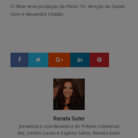
O filme teve produção da Piloto TV, direção de Daniel
Soro e Alexandre Chalabi.
Google+
LinkedIn
Pinterest
S
T
h
w
a
e
r
e
e
t
Renata Suter
Jornalista e coordenadora do Prêmio Colunistas
Rio, Centro-Leste e Espírito Santo, Renata Suter