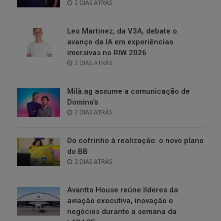
POSTED
2 DIAS ATRÁS
ON
Leo Martinez, da V3A, debate o
avanço da IA em experiências
imersivas no RIW 2026
POSTED
2 DIAS ATRÁS
ON
Milà.ag assume a comunicação de
Domino’s
POSTED
2 DIAS ATRÁS
ON
Do cofrinho à realização: o novo plano
do BB
POSTED
2 DIAS ATRÁS
ON
Avantto House reúne líderes da
aviação executiva, inovação e
negócios durante a semana da