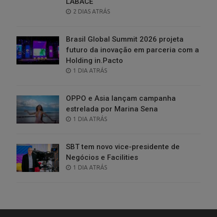
LABACE
POSTED
2 DIAS ATRÁS
ON
Brasil Global Summit 2026 projeta
futuro da inovação em parceria com a
Holding in.Pacto
POSTED
1 DIA ATRÁS
ON
OPPO e Asia lançam campanha
estrelada por Marina Sena
POSTED
1 DIA ATRÁS
ON
SBT tem novo vice-presidente de
Negócios e Facilities
POSTED
1 DIA ATRÁS
ON