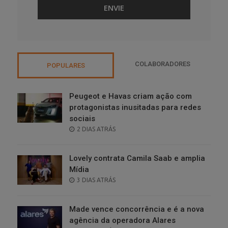
COLABORADORES
POPULARES
Peugeot e Havas criam ação com
protagonistas inusitadas para redes
sociais
POSTED
2 DIAS ATRÁS
ON
Lovely contrata Camila Saab e amplia
Mídia
POSTED
3 DIAS ATRÁS
ON
Made vence concorrência e é a nova
agência da operadora Alares