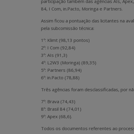
participação também das agências AIs, Apex, 
84, I Com, in.Pacto, Moringa e Partners.
Assim ficou a pontuação das licitantes na aval
pela subcomissão técnica:
1º: Klimt (98,13 pontos)
2º: I Com (92,84)
3º: AIs (91,3)
4º: L2W3 (Moringa) (89,35)
5º: Partners (86,94)
6º: in.Pacto (78,88)
Três agências foram desclassificadas, por n
7º: Brava (74,43)
8º: Brasil 84 (74,01)
9º: Apex (68,6).
Todos os documentos referentes ao processo