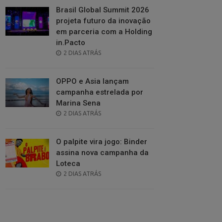
Brasil Global Summit 2026
projeta futuro da inovação
em parceria com a Holding
in.Pacto
POSTED
2 DIAS ATRÁS
ON
OPPO e Asia lançam
campanha estrelada por
Marina Sena
POSTED
2 DIAS ATRÁS
ON
O palpite vira jogo: Binder
assina nova campanha da
Loteca
POSTED
2 DIAS ATRÁS
ON