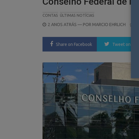
Conselho Federal de M
CONTAS
ÚLTIMAS NOTÍCIAS
POSTED
2 ANOS ATRÁS
— POR
MARCIO EHRLICH
0
ON
Share
on Facebook
Tweet
on Twi