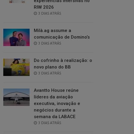
experiências imersivas no
RIW 2026
POSTED
3 DIAS ATRÁS
ON
Milà.ag assume a
comunicação de Domino’s
POSTED
3 DIAS ATRÁS
ON
Do cofrinho à realização: o
novo plano do BB
POSTED
3 DIAS ATRÁS
ON
Avantto House reúne
líderes da aviação
executiva, inovação e
negócios durante a
semana da LABACE
POSTED
3 DIAS ATRÁS
ON