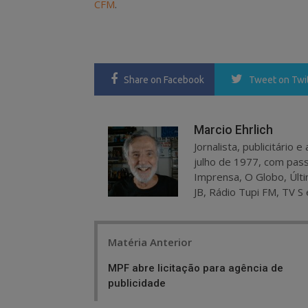
CFM
.
Share
on Facebook
Tweet
on Twi
Marcio Ehrlich
Jornalista, publicitário
julho de 1977, com pass
Imprensa, O Globo, Últi
JB, Rádio Tupi FM, TV S 
Post
Matéria Anterior
navigation
MPF abre licitação para agência de
publicidade