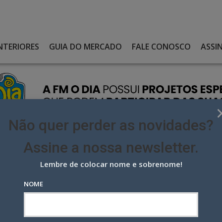
NTERIORES
GUIA DO MERCADO
FALE CONOSCO
ASSI
Não quer perder as novidades?
Assine a nossa newsletter.
Lembre de colocar nome e sobrenome!
 DA LICITAÇÃO PELA CONTA DIGITAL DO CONSELHO FEDERAL DE
NOME
icitação pela conta digital do