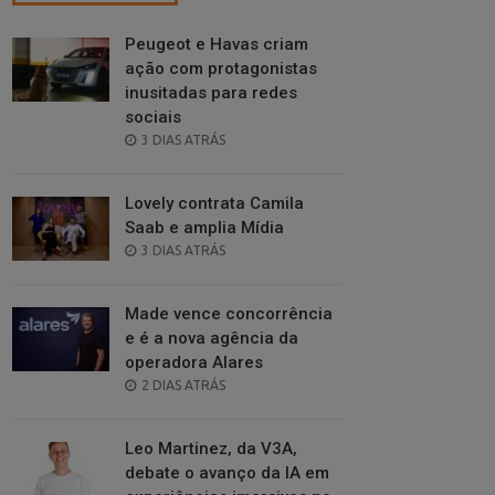
Peugeot e Havas criam
ação com protagonistas
inusitadas para redes
sociais
POSTED
3 DIAS ATRÁS
ON
Lovely contrata Camila
Saab e amplia Mídia
POSTED
3 DIAS ATRÁS
ON
Made vence concorrência
e é a nova agência da
operadora Alares
POSTED
2 DIAS ATRÁS
ON
Leo Martinez, da V3A,
debate o avanço da IA em