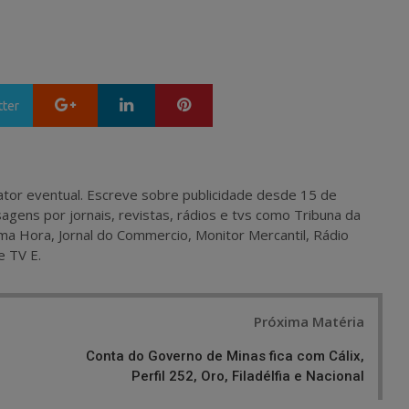
Google+
LinkedIn
Pinterest
tter
 e ator eventual. Escreve sobre publicidade desde 15 de
agens por jornais, revistas, rádios e tvs como Tribuna da
ma Hora, Jornal do Commercio, Monitor Mercantil, Rádio
e TV E.
Próxima Matéria
Conta do Governo de Minas fica com Cálix,
Perfil 252, Oro, Filadélfia e Nacional