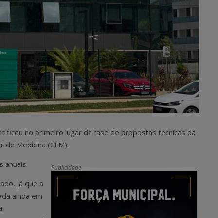
t ficou no primeiro lugar da fase de propostas técnicas da
al de Medicina (CFM).
s anuais.
Publicidade
ado, já que a
ada ainda em
a