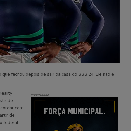
io que fechou depois de sair da casa do BBB 24. Ele não é
eality
Publicidade
stir de
oncordar com
artir de
o federal