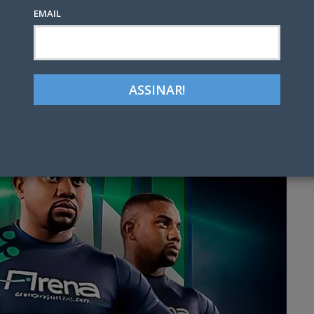
EMAIL
Google+
LinkedIn
Pinterest
tter