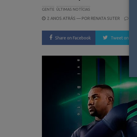
GENTE
ÚLTIMAS NOTÍCIAS
POSTED
2 ANOS ATRÁS
— POR
RENATA SUTER
1
ON
Share
on Facebook
Tweet
on Twi