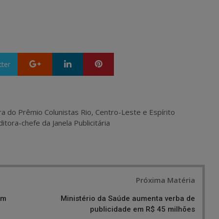
Google+
LinkedIn
Pinterest
tter
ra do Prêmio Colunistas Rio, Centro-Leste e Espírito
itora-chefe da Janela Publicitária
Próxima Matéria
em
Ministério da Saúde aumenta verba de
publicidade em R$ 45 milhões