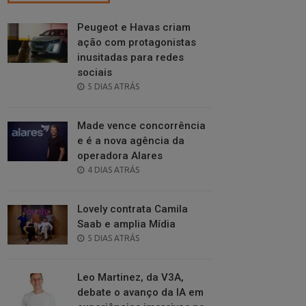
Peugeot e Havas criam
ação com protagonistas
inusitadas para redes
sociais
POSTED
5 DIAS ATRÁS
ON
Made vence concorrência
e é a nova agência da
operadora Alares
POSTED
4 DIAS ATRÁS
ON
Lovely contrata Camila
Saab e amplia Mídia
POSTED
5 DIAS ATRÁS
ON
Leo Martinez, da V3A,
debate o avanço da IA em