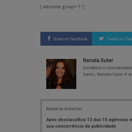
[ adrotate group=”1″]
Share
on Facebook
Tweet
on Twi
Renata Suter
Jornalista e coordenado
Santo, Renata Suter é ed
Post
Matéria Anterior
navigation
Apex desclassifica 13 das 15 agências 
sua concorrência de publicidade