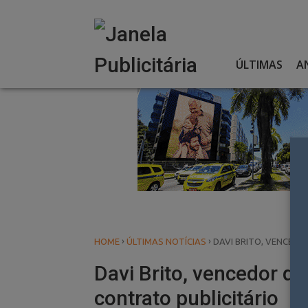
Skip
to
content
ÚLTIMAS
A
›
›
HOME
ÚLTIMAS NOTÍCIAS
DAVI BRITO, VENCEDO
Davi Brito, vencedor d
contrato publicitário