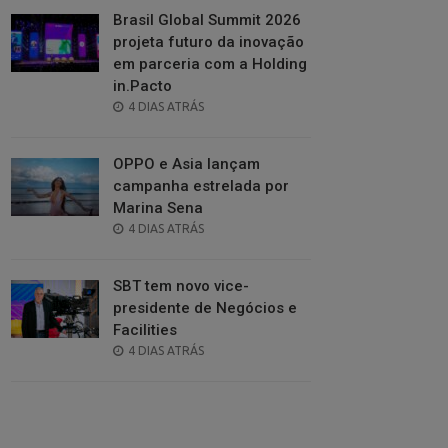
Brasil Global Summit 2026
projeta futuro da inovação
em parceria com a Holding
in.Pacto
POSTED
4 DIAS ATRÁS
ON
OPPO e Asia lançam
campanha estrelada por
Marina Sena
POSTED
4 DIAS ATRÁS
ON
SBT tem novo vice-
presidente de Negócios e
Facilities
POSTED
4 DIAS ATRÁS
ON