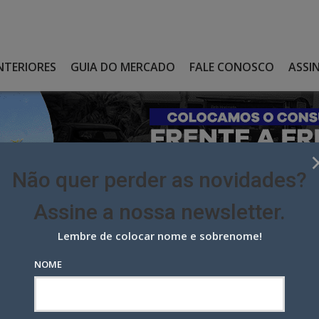
NTERIORES
GUIA DO MERCADO
FALE CONOSCO
ASSI
Não quer perder as novidades?
Assine a nossa newsletter.
Lembre de colocar nome e sobrenome!
R DO BBB24, PERDE SEU ÚNICO CONTRATO PUBLICITÁRIO
NOME
o BBB24, perde seu único