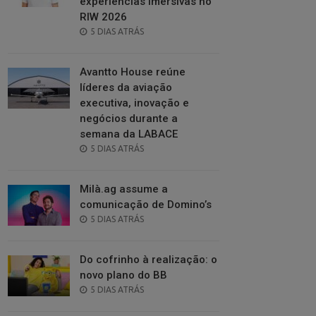
experiências imersivas no
RIW 2026
POSTED
5 DIAS ATRÁS
ON
Avantto House reúne
líderes da aviação
executiva, inovação e
negócios durante a
semana da LABACE
POSTED
5 DIAS ATRÁS
ON
Milà.ag assume a
comunicação de Domino’s
POSTED
5 DIAS ATRÁS
ON
Do cofrinho à realização: o
novo plano do BB
POSTED
5 DIAS ATRÁS
ON