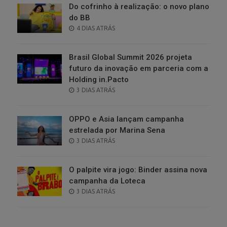
Do cofrinho à realização: o novo plano
do BB
POSTED
4 DIAS ATRÁS
ON
Brasil Global Summit 2026 projeta
futuro da inovação em parceria com a
Holding in.Pacto
POSTED
3 DIAS ATRÁS
ON
OPPO e Asia lançam campanha
estrelada por Marina Sena
POSTED
3 DIAS ATRÁS
ON
O palpite vira jogo: Binder assina nova
campanha da Loteca
POSTED
3 DIAS ATRÁS
ON