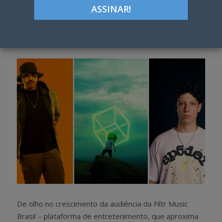
ON
Google+
LinkedIn
Pinterest
S
T
h
w
a
e
r
e
e
t
De olho no crescimento da audiência da Filtr Music
Brasil – plataforma de entretenimento, que aproxima