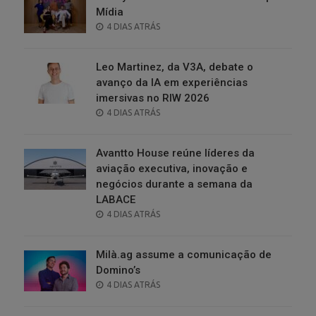
Mídia
POSTED
4 DIAS ATRÁS
ON
Leo Martinez, da V3A, debate o
avanço da IA em experiências
imersivas no RIW 2026
POSTED
4 DIAS ATRÁS
ON
Avantto House reúne líderes da
aviação executiva, inovação e
negócios durante a semana da
LABACE
POSTED
4 DIAS ATRÁS
ON
Milà.ag assume a comunicação de
Domino’s
POSTED
4 DIAS ATRÁS
ON