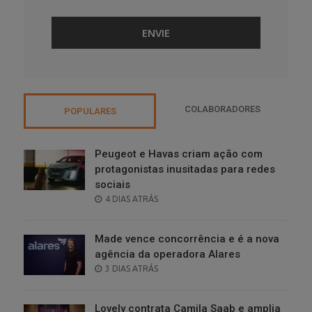
COLABORADORES
POPULARES
Peugeot e Havas criam ação com
protagonistas inusitadas para redes
sociais
POSTED
4 DIAS ATRÁS
ON
Made vence concorrência e é a nova
agência da operadora Alares
POSTED
3 DIAS ATRÁS
ON
Lovely contrata Camila Saab e amplia