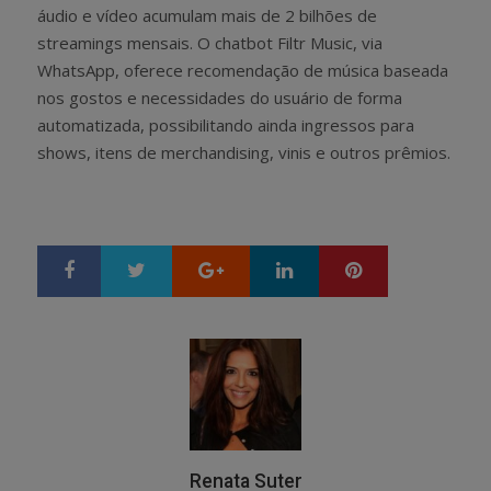
áudio e vídeo acumulam mais de 2 bilhões de
streamings mensais. O chatbot Filtr Music, via
WhatsApp, oferece recomendação de música baseada
nos gostos e necessidades do usuário de forma
automatizada, possibilitando ainda ingressos para
shows, itens de merchandising, vinis e outros prêmios.
Google+
LinkedIn
Pinterest
S
T
h
w
a
e
r
e
e
t
Renata Suter