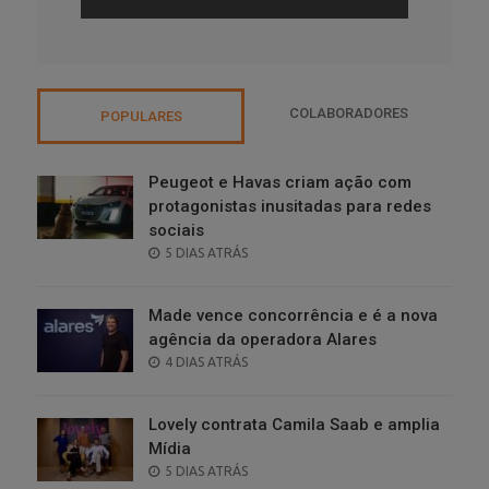
COLABORADORES
POPULARES
Peugeot e Havas criam ação com
protagonistas inusitadas para redes
sociais
POSTED
5 DIAS ATRÁS
ON
Made vence concorrência e é a nova
agência da operadora Alares
POSTED
4 DIAS ATRÁS
ON
Lovely contrata Camila Saab e amplia
Mídia
POSTED
5 DIAS ATRÁS