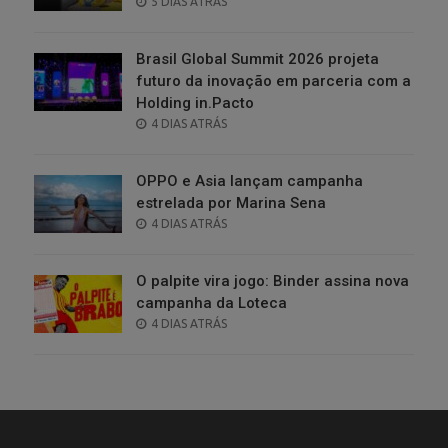
POSTED
5 DIAS ATRÁS
ON
Brasil Global Summit 2026 projeta
futuro da inovação em parceria com a
Holding in.Pacto
POSTED
4 DIAS ATRÁS
ON
OPPO e Asia lançam campanha
estrelada por Marina Sena
POSTED
4 DIAS ATRÁS
ON
O palpite vira jogo: Binder assina nova
campanha da Loteca
POSTED
4 DIAS ATRÁS
ON