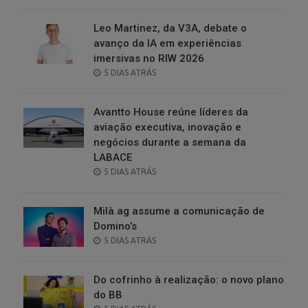
ON
Leo Martinez, da V3A, debate o
avanço da IA em experiências
imersivas no RIW 2026
POSTED
5 DIAS ATRÁS
ON
Avantto House reúne líderes da
aviação executiva, inovação e
negócios durante a semana da
LABACE
POSTED
5 DIAS ATRÁS
ON
Milà.ag assume a comunicação de
Domino’s
POSTED
5 DIAS ATRÁS
ON
Do cofrinho à realização: o novo plano
do BB