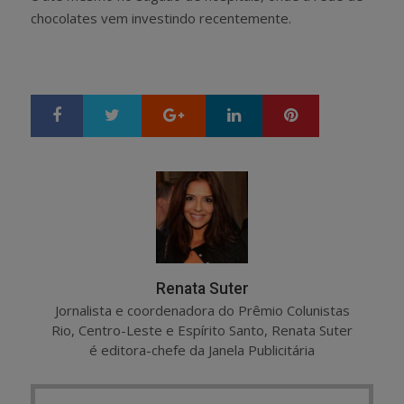
chocolates vem investindo recentemente.
Google+
LinkedIn
Pinterest
S
T
h
w
a
e
r
e
e
t
Renata Suter
Jornalista e coordenadora do Prêmio Colunistas
Rio, Centro-Leste e Espírito Santo, Renata Suter
é editora-chefe da Janela Publicitária
Post