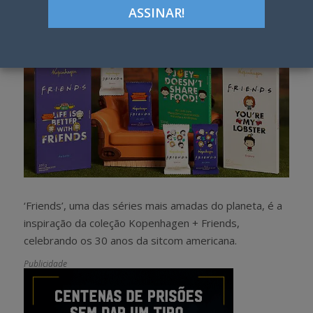
h
w
a
e
r
e
e
t
‘Friends’, uma das séries mais amadas do planeta, é a
inspiração da coleção Kopenhagen + Friends,
celebrando os 30 anos da sitcom americana.
Publicidade