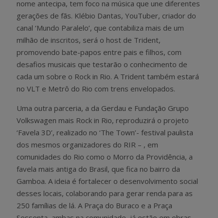
nome antecipa, tem foco na música que une diferentes
gerações de fãs. Klébio Dantas, YouTuber, criador do
canal ‘Mundo Paralelo’, que contabiliza mais de um
milhão de inscritos, será o host de Trident,
promovendo bate-papos entre pais e filhos, com
desafios musicais que testarão o conhecimento de
cada um sobre o Rock in Rio. A Trident também estará
no VLT e Metrô do Rio com trens envelopados.
Uma outra parceria, a da Gerdau e Fundação Grupo
Volkswagen mais Rock in Rio, reproduzirá o projeto
‘Favela 3D’, realizado no ‘The Town’- festival paulista
dos mesmos organizadores do RIR – , em
comunidades do Rio como o Morro da Providência, a
favela mais antiga do Brasil, que fica no bairro da
Gamboa. A ideia é fortalecer o desenvolvimento social
desses locais, colaborando para gerar renda para as
250 famílias de lá. A Praça do Buraco e a Praça
Sessenta, ambas na comunidade, já estão em obras