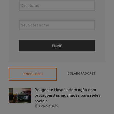
COLABORADORES
POPULARES
Peugeot e Havas criam ação com
protagonistas inusitadas para redes
sociais
POSTED
3 DIAS ATRÁS
ON