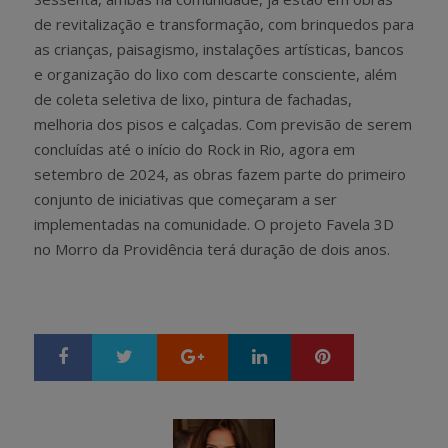
de revitalização e transformação, com brinquedos para
as crianças, paisagismo, instalações artísticas, bancos
e organização do lixo com descarte consciente, além
de coleta seletiva de lixo, pintura de fachadas,
melhoria dos pisos e calçadas. Com previsão de serem
concluídas até o início do Rock in Rio, agora em
setembro de 2024, as obras fazem parte do primeiro
conjunto de iniciativas que começaram a ser
implementadas na comunidade. O projeto Favela 3D
no Morro da Providência terá duração de dois anos.
Google+
LinkedIn
Pinterest
S
T
h
w
a
e
r
e
e
t