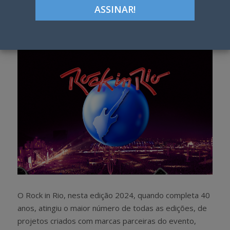
Google+
LinkedIn
Pinterest
S
T
h
w
a
e
r
e
e
t
O Rock in Rio, nesta edição 2024, quando completa 40
anos, atingiu o maior número de todas as edições, de
projetos criados com marcas parceiras do evento,