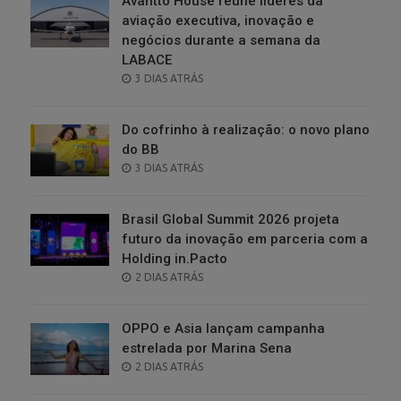
Avantto House reúne líderes da
aviação executiva, inovação e
negócios durante a semana da
LABACE
POSTED
3 DIAS ATRÁS
ON
Do cofrinho à realização: o novo plano
do BB
POSTED
3 DIAS ATRÁS
ON
Brasil Global Summit 2026 projeta
futuro da inovação em parceria com a
Holding in.Pacto
POSTED
2 DIAS ATRÁS
ON
OPPO e Asia lançam campanha
estrelada por Marina Sena
POSTED
2 DIAS ATRÁS
ON