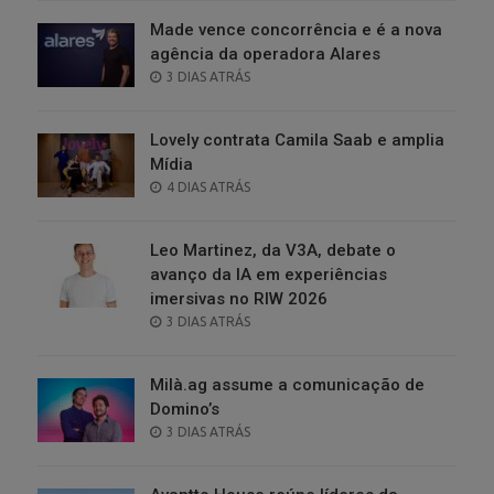
Made vence concorrência e é a nova
agência da operadora Alares
POSTED
3 DIAS ATRÁS
ON
Lovely contrata Camila Saab e amplia
Mídia
POSTED
4 DIAS ATRÁS
ON
Leo Martinez, da V3A, debate o
avanço da IA em experiências
imersivas no RIW 2026
POSTED
3 DIAS ATRÁS
ON
Milà.ag assume a comunicação de
Domino’s
POSTED
3 DIAS ATRÁS
ON