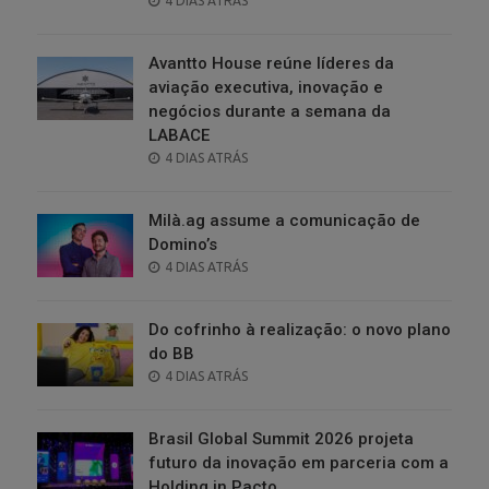
4 DIAS ATRÁS
ON
Avantto House reúne líderes da
aviação executiva, inovação e
negócios durante a semana da
LABACE
POSTED
4 DIAS ATRÁS
ON
Milà.ag assume a comunicação de
Domino’s
POSTED
4 DIAS ATRÁS
ON
Do cofrinho à realização: o novo plano
do BB
POSTED
4 DIAS ATRÁS
ON
Brasil Global Summit 2026 projeta
futuro da inovação em parceria com a
Holding in.Pacto