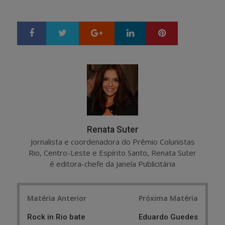
Google+
LinkedIn
Pinterest
S
T
h
w
a
e
r
e
e
t
Renata Suter
Jornalista e coordenadora do Prêmio Colunistas
Rio, Centro-Leste e Espírito Santo, Renata Suter
é editora-chefe da Janela Publicitária
Post
Matéria Anterior
Próxima Matéria
navigation
Rock in Rio bate
Eduardo Guedes