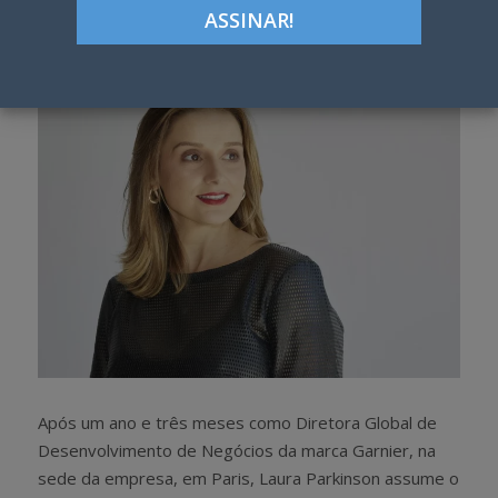
Google+
LinkedIn
Pinterest
S
T
h
w
a
e
r
e
e
t
Após um ano e três meses como Diretora Global de
Desenvolvimento de Negócios da marca Garnier, na
sede da empresa, em Paris, Laura Parkinson assume o