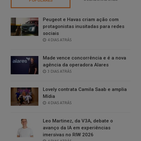
POPULARES
Peugeot e Havas criam ação com
protagonistas inusitadas para redes
sociais
POSTED
4 DIAS ATRÁS
ON
Made vence concorrência e é a nova
agência da operadora Alares
POSTED
3 DIAS ATRÁS
ON
Lovely contrata Camila Saab e amplia
Mídia
POSTED
4 DIAS ATRÁS
ON
Leo Martinez, da V3A, debate o
avanço da IA em experiências
imersivas no RIW 2026
POSTED