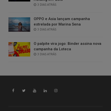
POSTED
3 DIAS ATRÁS
ON
OPPO e Asia lançam campanha
estrelada por Marina Sena
POSTED
3 DIAS ATRÁS
ON
O palpite vira jogo: Binder assina nova
campanha da Loteca
POSTED
3 DIAS ATRÁS
ON