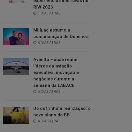
experiências imersivas no
RIW 2026
POSTED
3 DIAS ATRÁS
ON
Milà.ag assume a
comunicação de Domino’s
POSTED
4 DIAS ATRÁS
ON
Avantto House reúne
líderes da aviação
executiva, inovação e
negócios durante a
semana da LABACE
POSTED
4 DIAS ATRÁS
ON
Do cofrinho à realização: o
novo plano do BB
POSTED
4 DIAS ATRÁS
ON