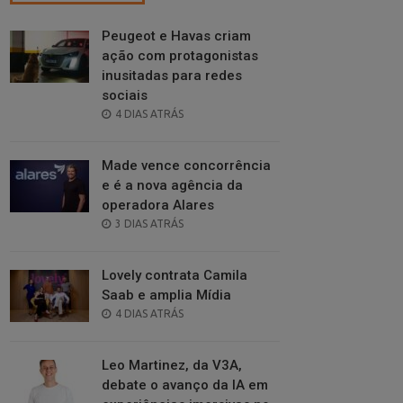
Peugeot e Havas criam
ação com protagonistas
inusitadas para redes
sociais
POSTED
4 DIAS ATRÁS
ON
Made vence concorrência
e é a nova agência da
operadora Alares
POSTED
3 DIAS ATRÁS
ON
Lovely contrata Camila
Saab e amplia Mídia
POSTED
4 DIAS ATRÁS
ON
Leo Martinez, da V3A,
debate o avanço da IA em