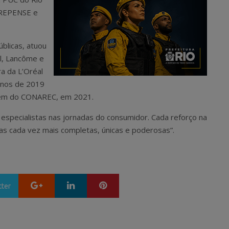
a REPENSE e
blicas, atuou
l, Lancôme e
a da L’Oréal
anos de 2019
lém do CONAREC, em 2021.
especialistas nas jornadas do consumidor. Cada reforço na
as cada vez mais completas, únicas e poderosas”.
Google+
LinkedIn
Pinterest
tter