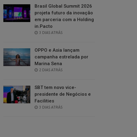
Brasil Global Summit 2026
projeta futuro da inovação
em parceria com a Holding
in.Pacto
POSTED
3 DIAS ATRÁS
ON
OPPO e Asia lançam
campanha estrelada por
Marina Sena
POSTED
2 DIAS ATRÁS
ON
SBT tem novo vice-
presidente de Negócios e
Facilities
POSTED
3 DIAS ATRÁS
ON