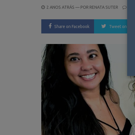
POSTED
2 ANOS ATRÁS
— POR
RENATA SUTER
0
ON
Share
on Facebook
Tweet
on Twi