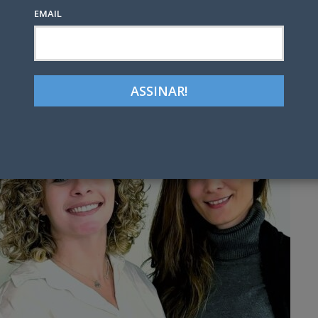
EMAIL
Google+
LinkedIn
Pinterest
tter