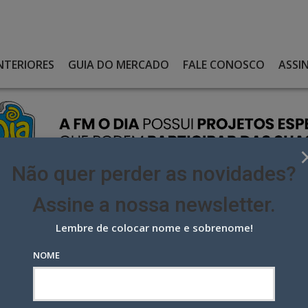
NTERIORES
GUIA DO MERCADO
FALE CONOSCO
ASSI
Não quer perder as novidades?
Assine a nossa newsletter.
Lembre de colocar nome e sobrenome!
DE OPERAÇÕES E ATENDIMENTO
NOME
 Operações e Atendimento