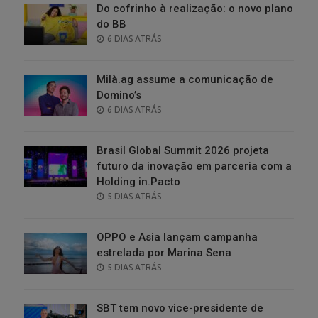
Do cofrinho à realização: o novo plano
do BB
POSTED
6 DIAS ATRÁS
ON
Milà.ag assume a comunicação de
Domino’s
POSTED
6 DIAS ATRÁS
ON
Brasil Global Summit 2026 projeta
futuro da inovação em parceria com a
Holding in.Pacto
POSTED
5 DIAS ATRÁS
ON
OPPO e Asia lançam campanha
estrelada por Marina Sena
POSTED
5 DIAS ATRÁS
ON
SBT tem novo vice-presidente de