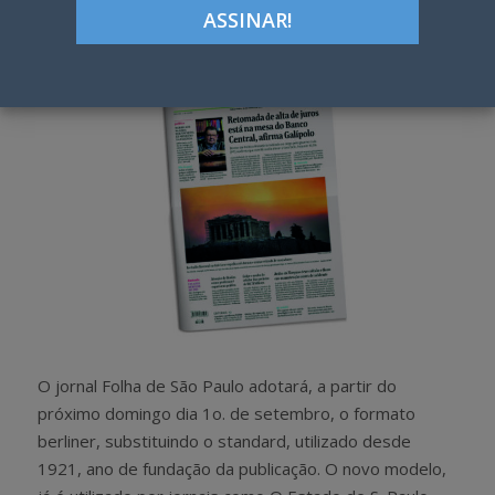
h
w
a
e
r
e
e
t
O jornal Folha de São Paulo adotará, a partir do
próximo domingo dia 1o. de setembro, o formato
berliner, substituindo o standard, utilizado desde
1921, ano de fundação da publicação. O novo modelo,