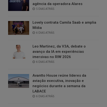
agência da operadora Alares
POSTED
5 DIAS ATRÁS
ON
Lovely contrata Camila Saab e amplia
Mídia
POSTED
6 DIAS ATRÁS
ON
Leo Martinez, da V3A, debate o
avanço da IA em experiências
imersivas no RIW 2026
POSTED
6 DIAS ATRÁS
ON
Avantto House reúne líderes da
aviação executiva, inovação e
negócios durante a semana da
LABACE
POSTED
6 DIAS ATRÁS
ON