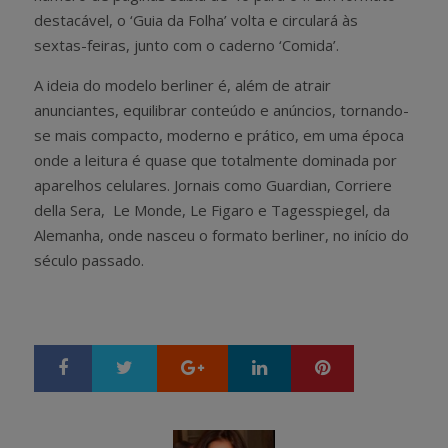
destacável, o ‘Guia da Folha’ volta e circulará às
sextas-feiras, junto com o caderno ‘Comida’.
A ideia do modelo berliner é, além de atrair
anunciantes, equilibrar conteúdo e anúncios, tornando-
se mais compacto, moderno e prático, em uma época
onde a leitura é quase que totalmente dominada por
aparelhos celulares. Jornais como Guardian, Corriere
della Sera, Le Monde, Le Figaro e Tagesspiegel, da
Alemanha, onde nasceu o formato berliner, no início do
século passado.
Google+
LinkedIn
Pinterest
S
T
h
w
a
e
r
e