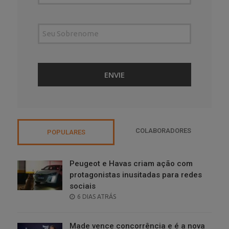
COLABORADORES
POPULARES
Peugeot e Havas criam ação com
protagonistas inusitadas para redes
sociais
POSTED
6 DIAS ATRÁS
ON
Made vence concorrência e é a nova