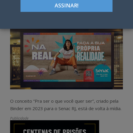
Google+
LinkedIn
Pinterest
S
T
h
w
a
e
r
e
e
t
O conceito “Pra ser o que você quer ser”, criado pela
Binder em 2023 para o Senac RJ, está de volta à mídia.
Publicidade