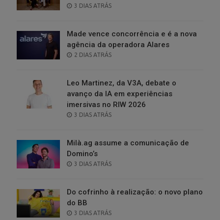
POSTED
3 DIAS ATRÁS
ON
Made vence concorrência e é a nova
agência da operadora Alares
POSTED
2 DIAS ATRÁS
ON
Leo Martinez, da V3A, debate o
avanço da IA em experiências
imersivas no RIW 2026
POSTED
3 DIAS ATRÁS
ON
Milà.ag assume a comunicação de
Domino’s
POSTED
3 DIAS ATRÁS
ON
Do cofrinho à realização: o novo plano
do BB
POSTED
3 DIAS ATRÁS