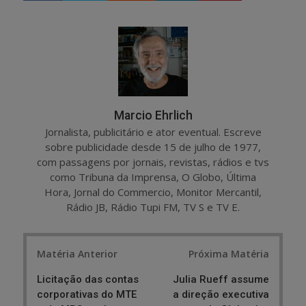
a
e
r
e
e
t
Marcio Ehrlich
Jornalista, publicitário e ator eventual. Escreve
sobre publicidade desde 15 de julho de 1977,
com passagens por jornais, revistas, rádios e tvs
como Tribuna da Imprensa, O Globo, Última
Hora, Jornal do Commercio, Monitor Mercantil,
Rádio JB, Rádio Tupi FM, TV S e TV E.
Post
Matéria Anterior
Próxima Matéria
navigation
Licitação das contas
Julia Rueff assume
corporativas do MTE
a direção executiva