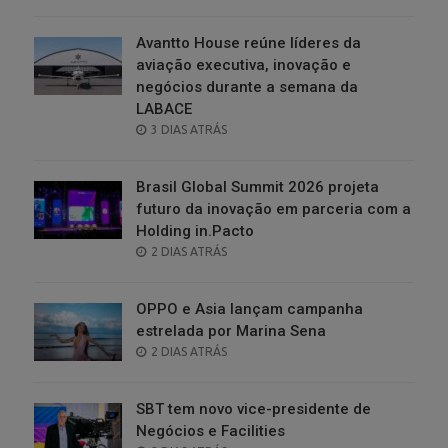
ON
Avantto House reúne líderes da
aviação executiva, inovação e
negócios durante a semana da
LABACE
POSTED
3 DIAS ATRÁS
ON
Brasil Global Summit 2026 projeta
futuro da inovação em parceria com a
Holding in.Pacto
POSTED
2 DIAS ATRÁS
ON
OPPO e Asia lançam campanha
estrelada por Marina Sena
POSTED
2 DIAS ATRÁS
ON
SBT tem novo vice-presidente de
Negócios e Facilities