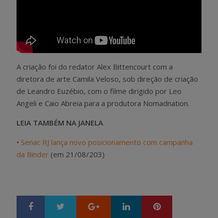
A criação foi do redator Alex Bittencourt com a
diretora de arte Camila Veloso, sob direção de criação
de Leandro Euzébio, com o filme dirigido por Leo
Angeli e Caio Abreia para a produtora Nomadnation.
LEIA TAMBÉM NA JANELA
•
Senac RJ lança novo posicionamento com campanha
da Binder
(em 21/08/203)
Google+
LinkedIn
Pinterest
S
T
h
w