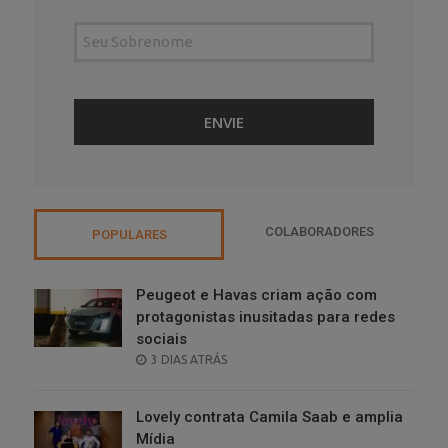
COLABORADORES
POPULARES
Peugeot e Havas criam ação com
protagonistas inusitadas para redes
sociais
POSTED
3 DIAS ATRÁS
ON
Lovely contrata Camila Saab e amplia
Mídia