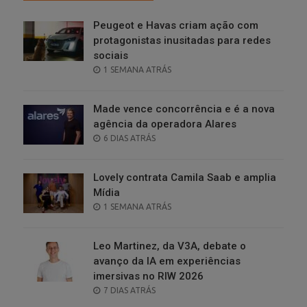
Peugeot e Havas criam ação com
protagonistas inusitadas para redes
sociais
POSTED
1 SEMANA ATRÁS
ON
Made vence concorrência e é a nova
agência da operadora Alares
POSTED
6 DIAS ATRÁS
ON
Lovely contrata Camila Saab e amplia
Mídia
POSTED
1 SEMANA ATRÁS
ON
Leo Martinez, da V3A, debate o
avanço da IA em experiências
imersivas no RIW 2026
POSTED
7 DIAS ATRÁS
ON