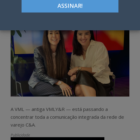
h
w
a
e
r
e
e
t
A VML — antiga VMLY&R — está passando a
concentrar toda a comunicação integrada da rede de
varejo C&A.
Publicidade