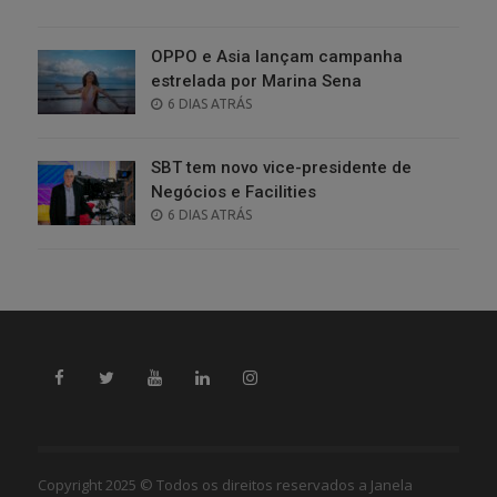
ON
OPPO e Asia lançam campanha
estrelada por Marina Sena
POSTED
6 DIAS ATRÁS
ON
SBT tem novo vice-presidente de
Negócios e Facilities
POSTED
6 DIAS ATRÁS
ON
Copyright 2025 © Todos os direitos reservados a Janela