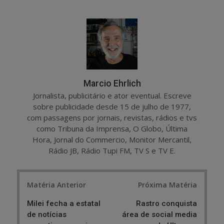
a
e
r
e
e
t
Marcio Ehrlich
Jornalista, publicitário e ator eventual. Escreve
sobre publicidade desde 15 de julho de 1977,
com passagens por jornais, revistas, rádios e tvs
como Tribuna da Imprensa, O Globo, Última
Hora, Jornal do Commercio, Monitor Mercantil,
Rádio JB, Rádio Tupi FM, TV S e TV E.
Post
Matéria Anterior
Próxima Matéria
navigation
Milei fecha a estatal
Rastro conquista
de notícias
área de social media