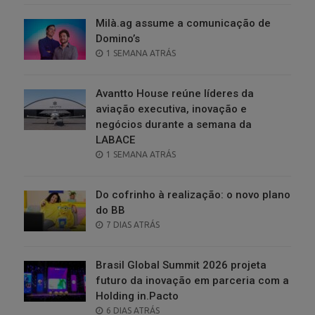
Milà.ag assume a comunicação de
Domino’s
POSTED
1 SEMANA ATRÁS
ON
Avantto House reúne líderes da
aviação executiva, inovação e
negócios durante a semana da
LABACE
POSTED
1 SEMANA ATRÁS
ON
Do cofrinho à realização: o novo plano
do BB
POSTED
7 DIAS ATRÁS
ON
Brasil Global Summit 2026 projeta
futuro da inovação em parceria com a
Holding in.Pacto
POSTED
6 DIAS ATRÁS