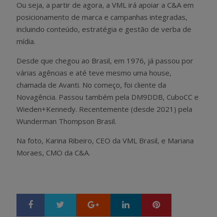
Ou seja, a partir de agora, a VML irá apoiar a C&A em
posicionamento de marca e campanhas integradas,
incluindo conteúdo, estratégia e gestão de verba de
mídia.
Desde que chegou ao Brasil, em 1976, já passou por
várias agências e até teve mesmo uma house,
chamada de Avanti. No começo, foi cliente da
Novagência. Passou também pela DM9DDB, CuboCC e
Wieden+Kennedy. Recentemente (desde 2021) pela
Wunderman Thompson Brasil.
Na foto, Karina Ribeiro, CEO da VML Brasil, e Mariana
Moraes, CMO da C&A.
Google+
LinkedIn
Pinterest
S
T
h
w